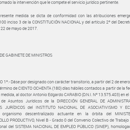
omado la intervención que le compete el servicio jurídico pertinente.
presente medida se dicta de conformidad con las atribuciones emerge
 100 inciso 3 de la CONSTITUCIÓN NACIONAL y del artículo 2º del Decre
 22 de mayo de 2017.
 DE GABINETE DE MINISTROS
 1º.- Dáse por designado con carácter transitorio, a partir del 2 de ener
 término de CIENTO OCHENTA (180) días hábiles contados a partir de la fe
 medida, al doctor Antonio Edgardo CARABIO (D.N.I. Nº 13.575.403) en el
r de Asuntos Jurídicos de la DIRECCIÓN GENERAL DE ADMINIST
S JURÍDICOS del INSTITUTO NACIONAL DE ASOCIATIVISMO Y E
 organismo descentralizado actuante en la órbita del MINIS
LO PRODUCTIVO, Nivel B - Grado 0 del Convenio Colectivo de Trabajo 
sonal del SISTEMA NACIONAL DE EMPLEO PÚBLICO (SINEP), homologad