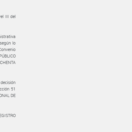
l III del
istrativa
 según lo
 Convenio
 PÚBLICO
 OCHENTA
decisión
icción 51
IONAL DE
REGISTRO