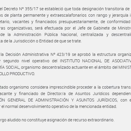
el Decreto Nº 355/17 se estableció que toda designación transitoria de
s de planta permanente y extraescalafonarios con rango y jerarquía i
etario, vacantes y financiados presupuestariamente, de conformidad
ras organizativas, será efectuada por el Jefe de Gabinete de Ministr
de la Administración Pública Nacional, centralizada y descentral
a de la Jurisdicción o Entidad de que se trate.
la Decisión Administrativa Nº 423/19 se aprobó la estructura organi
y segundo nivel operativo del INSTITUTO NACIONAL DE ASOCIAT
A SOCIAL, organismo descentralizado actuante en el ámbito del MINIS
OLLO PRODUCTIVO.
itado organismo considera imprescindible proceder a la cobertura transi
acante y financiado de Director/a de Asuntos Jurídicos dependien
IÓN GENERAL DE ADMINISTRACIÓN Y ASUNTOS JURÍDICOS, con el
 el normal desenvolvimiento operativo de la mencionada entidad.
argo aludido no constituye asignación de recurso extraordinario.