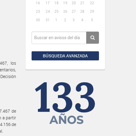
16
17
18
19
20
21
22
23
24
25
26
27
28
29
30
31
1
2
3
4
5
BÚSQUEDA AVANZADA
467, los
entarios,
 Decisión
27.467 de
 a partir
 24.156 de
l.