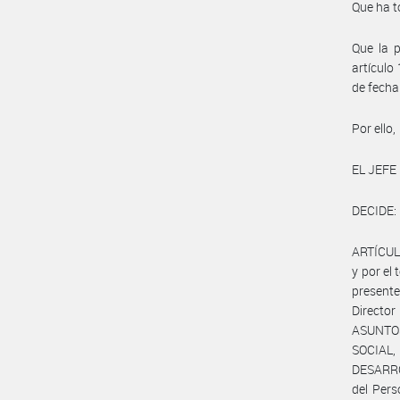
Que ha t
Que la 
artículo
de fecha
Por ello,
EL JEFE
DECIDE:
ARTÍCULO
y por el
presente
Directo
ASUNTO
SOCIAL,
DESARROL
del Per