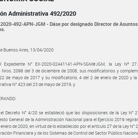
ión Administrativa 492/2020
2020-492-APN-JGM - Dáse por designado Director de Asuntos
os.
de Buenos Aires, 13/04/2020
l Expediente N° EX-2020-02441141-APN-SGM#JGM, la Ley Nº 27.
 Nros. 2098 del 3 de diciembre de 2008, sus modificatorios y complem
22 de mayo de 2017 y su modificatorio, 4 del 2 de enero de 2020 y la
rativa N° 423 del 23 de mayo de 2019, y
ERANDO:
el Decreto N° 4/20 se estableció que las disposiciones de la Ley N° 
sto General de la Administración Nacional para el Ejercicio 2019 regirán
 enero de 2020, en virtud de lo establecido por el artículo 27 de la Ley N°
ración Financiera y de los Sistemas de Control del Sector Público Naciona