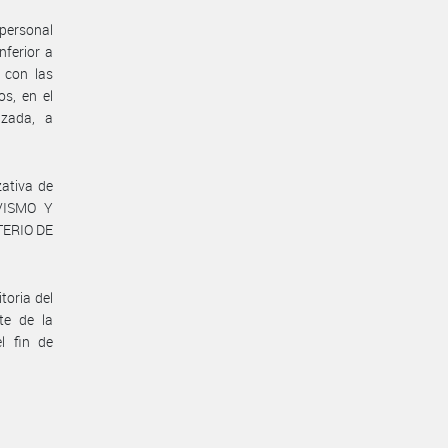
 personal
nferior a
 con las
os, en el
izada, a
zativa de
IVISMO Y
TERIO DE
toria del
te de la
 fin de