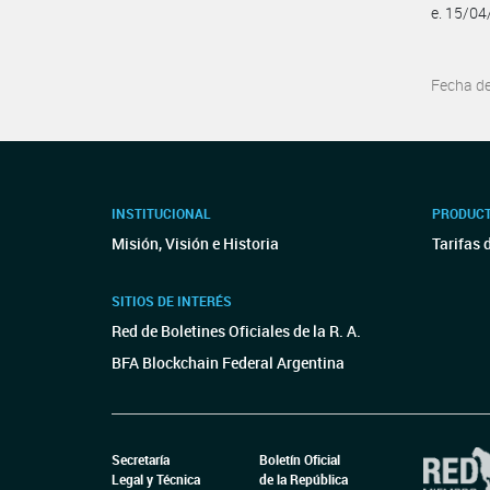
e. 15/0
Fecha d
INSTITUCIONAL
PRODUCT
Misión, Visión e Historia
Tarifas 
SITIOS DE INTERÉS
Red de Boletines Oficiales de la R. A.
BFA Blockchain Federal Argentina
Secretaría
Boletín Oficial
Legal y Técnica
de la República