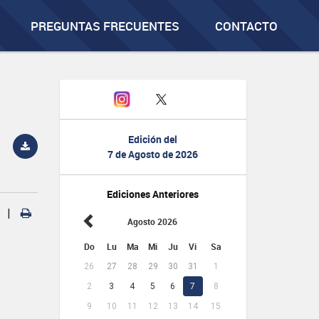
PREGUNTAS FRECUENTES
CONTACTO
Edición del
7 de Agosto de 2026
Ediciones Anteriores
|
Agosto 2026
Do
Lu
Ma
Mi
Ju
Vi
Sa
26
27
28
29
30
31
1
2
3
4
5
6
7
8
9
10
11
12
13
14
15