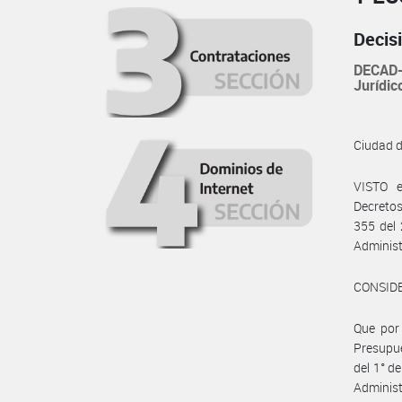
Decis
DECAD-
Jurídic
Ciudad 
VISTO e
Decretos
355 del 
Administ
CONSID
Que por 
Presupue
del 1° de
Administ