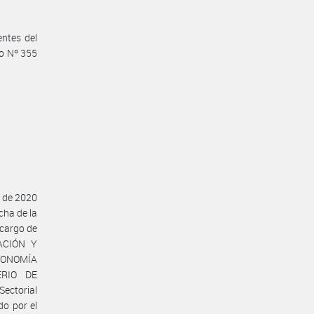
ntes del
to Nº 355
o de 2020
cha de la
 cargo de
RACIÓN Y
CONOMÍA
TERIO DE
Sectorial
o por el