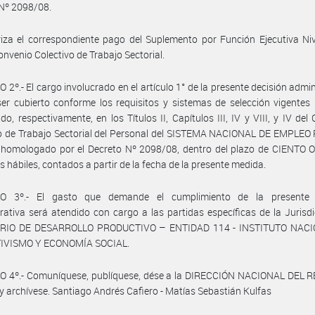
Nº 2098/08.
iza el correspondiente pago del Suplemento por Función Ejecutiva Nive
onvenio Colectivo de Trabajo Sectorial.
 2º.- El cargo involucrado en el artículo 1° de la presente decisión admin
er cubierto conforme los requisitos y sistemas de selección vigentes
ido, respectivamente, en los Títulos II, Capítulos III, IV y VIII, y IV del
vo de Trabajo Sectorial del Personal del SISTEMA NACIONAL DE EMPLEO
, homologado por el Decreto Nº 2098/08, dentro del plazo de CIENTO
as hábiles, contados a partir de la fecha de la presente medida.
O 3º.- El gasto que demande el cumplimiento de la presente 
rativa será atendido con cargo a las partidas específicas de la Jurisd
RIO DE DESARROLLO PRODUCTIVO – ENTIDAD 114 - INSTITUTO NAC
IVISMO Y ECONOMÍA SOCIAL.
O 4º.- Comuníquese, publíquese, dése a la DIRECCIÓN NACIONAL DEL 
y archívese. Santiago Andrés Cafiero - Matías Sebastián Kulfas