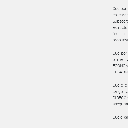
Que por 
en cargo
Subsecr
estructu
ámbito 
propuest
Que por 
primer 
ECONOMÍ
DESARR
Que el c
cargo v
DIRECC
asegurar
Que el c