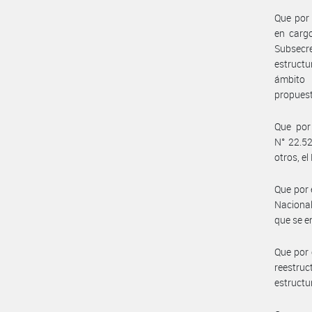
Que por 
en cargo
Subsecr
estructu
ámbito 
propuest
Que por 
N° 22.52
otros, 
Que por 
Nacional
que se e
Que por 
reestru
estructur