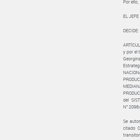
Por ello,
EL JEFE
DECIDE:
ARTÍCULO
y por el
Georgin
Estrate
NACION
PRODUCT
MEDIAN
PRODUCTI
del SIS
N° 2098
Se autor
citado C
transito