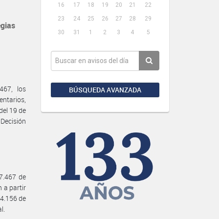
16
17
18
19
20
21
22
23
24
25
26
27
28
29
egias
30
31
1
2
3
4
5
467, los
BÚSQUEDA AVANZADA
entarios,
del 19 de
Decisión
27.467 de
 a partir
 24.156 de
l.