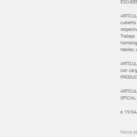
ESCUDERO
ARTÍCULO
cubierto
respecti
Trabajo
homologa
hábiles,
ARTÍCULO
con carg
PRODUC
ARTÍCUL
OFICIAL 
e. 15/0
Fecha d