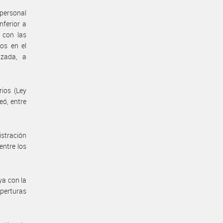
 personal
nferior a
 con las
ros en el
izada, a
rios (Ley
eó, entre
istración
entre los
ya con la
perturas