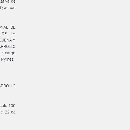
zativa de
, actual
IONAL DE
 DE LA
EQUEÑA Y
ARROLLO
del cargo
y Pymes.
SARROLLO
ículo 100
el 22 de