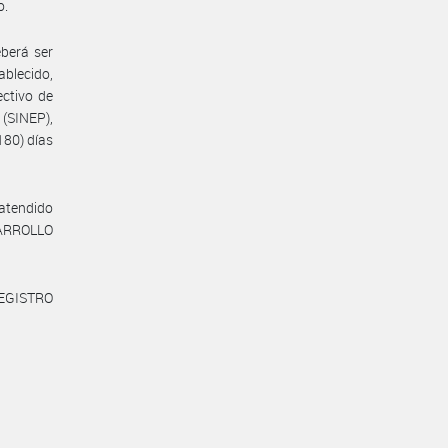
o.
eberá ser
ablecido,
ectivo de
(SINEP),
80) días
 atendido
ESARROLLO
REGISTRO