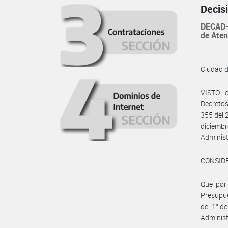
Decis
DECAD-
de Ate
Ciudad 
VISTO e
Decretos
355 del 
diciemb
Administ
CONSID
Que por 
Presupue
del 1° de
Administ