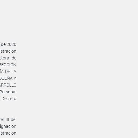
o de 2020
istración
ctora de
IRECCIÓN
A DE LA
EQUEÑA Y
ARROLLO
 Personal
 Decreto
l III del
ignación
istración