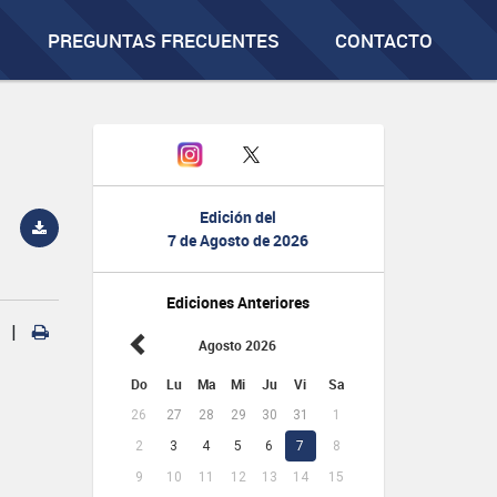
PREGUNTAS FRECUENTES
CONTACTO
Edición del
7 de Agosto de 2026
Ediciones Anteriores
|
Agosto 2026
Do
Lu
Ma
Mi
Ju
Vi
Sa
26
27
28
29
30
31
1
2
3
4
5
6
7
8
9
10
11
12
13
14
15