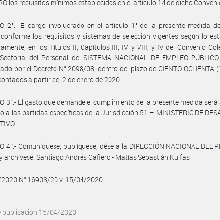
 los requisitos mínimos establecidos en el artículo 14 de dicho Conveni
 2°.- El cargo involucrado en el artículo 1° de la presente medida d
 conforme los requisitos y sistemas de selección vigentes según lo est
vamente, en los Títulos II, Capítulos III, IV y VIII, y IV del Convenio Col
 Sectorial del Personal del SISTEMA NACIONAL DE EMPLEO PÚBLICO 
do por el Decreto N° 2098/08, dentro del plazo de CIENTO OCHENTA (1
 contados a partir del 2 de enero de 2020.
 3°.- El gasto que demande el cumplimiento de la presente medida será
o a las partidas específicas de la Jurisdicción 51 – MINISTERIO DE D
TIVO.
O 4°.- Comuníquese, publíquese, dése a la DIRECCIÓN NACIONAL DEL 
y archívese. Santiago Andrés Cafiero - Matías Sebastián Kulfas
4/2020 N° 16903/20 v. 15/04/2020
e publicación 15/04/2020