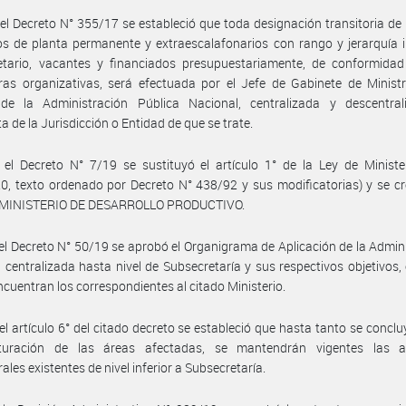
el Decreto N° 355/17 se estableció que toda designación transitoria de
s de planta permanente y extraescalafonarios con rango y jerarquía i
etario, vacantes y financiados presupuestariamente, de conformidad
ras organizativas, será efectuada por el Jefe de Gabinete de Minist
de la Administración Pública Nacional, centralizada y descentral
a de la Jurisdicción o Entidad de que se trate.
el Decreto N° 7/19 se sustituyó el artículo 1° de la Ley de Ministe
0, texto ordenado por Decreto N° 438/92 y sus modificatorias) y se cr
el MINISTERIO DE DESARROLLO PRODUCTIVO.
el Decreto N° 50/19 se aprobó el Organigrama de Aplicación de la Admin
 centralizada hasta nivel de Subsecretaría y sus respectivos objetivos, 
ncuentran los correspondientes al citado Ministerio.
el artículo 6° del citado decreto se estableció que hasta tanto se conclu
cturación de las áreas afectadas, se mantendrán vigentes las a
ales existentes de nivel inferior a Subsecretaría.