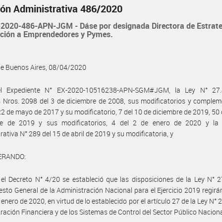
ión Administrativa 486/2020
2020-486-APN-JGM - Dáse por designada Directora de Estrat
nción a Emprendedores y Pymes.
de Buenos Aires, 08/04/2020
l Expediente N° EX-2020-10516238-APN-SGM#JGM, la Ley N° 27.
 Nros. 2098 del 3 de diciembre de 2008, sus modificatorios y complem
22 de mayo de 2017 y su modificatorio, 7 del 10 de diciembre de 2019, 50 
re de 2019 y sus modificatorios, 4 del 2 de enero de 2020 y la 
rativa N° 289 del 15 de abril de 2019 y su modificatoria, y
ERANDO:
el Decreto N° 4/20 se estableció que las disposiciones de la Ley N° 
sto General de la Administración Nacional para el Ejercicio 2019 regirán
 enero de 2020, en virtud de lo establecido por el artículo 27 de la Ley N°
ración Financiera y de los Sistemas de Control del Sector Público Naciona