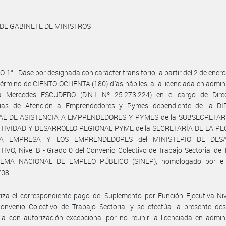
 DE GABINETE DE MINISTROS
 1°.- Dáse por designada con carácter transitorio, a partir del 2 de ener
 término de CIENTO OCHENTA (180) días hábiles, a la licenciada en admin
a Mercedes ESCUDERO (D.N.I. Nº 25.273.224) en el cargo de Dire
gias de Atención a Emprendedores y Pymes dependiente de la D
AL DE ASISTENCIA A EMPRENDEDORES Y PYMES de la SUBSECRETARÍ
IVIDAD Y DESARROLLO REGIONAL PYME de la SECRETARÍA DE LA P
A EMPRESA Y LOS EMPRENDEDORES del MINISTERIO DE DES
VO, Nivel B - Grado 0 del Convenio Colectivo de Trabajo Sectorial del
TEMA NACIONAL DE EMPLEO PÚBLICO (SINEP), homologado por el
/08.
iza el correspondiente pago del Suplemento por Función Ejecutiva Nive
onvenio Colectivo de Trabajo Sectorial y se efectúa la presente des
ria con autorización excepcional por no reunir la licenciada en admin