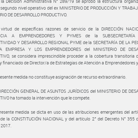
la Decisión Administrativa N° 289/19 se aprobó la estructura organi
y segundo nivel operativo del ex MINISTERIO DE PRODUCCIÓN Y TRABAJO
RIO DE DESARROLLO PRODUCTIVO.
virtud de específicas razones de servicio de la DIRECCIÓN NAC
ENCIA A EMPRENDEDORES Y PYMES de la SUBSECRETARÍA
IVIDAD Y DESARROLLO REGIONAL PYME de la SECRETARÍA DE LA P
A EMPRESA Y LOS EMPRENDEDORES del MINISTERIO DE DES
VO, se considera imprescindible proceder a la cobertura transitoria 
y financiado de Director/a de Estrategias de Atención a Emprendedores 
resente medida no constituye asignación de recurso extraordinario.
DIRECCIÓN GENERAL DE ASUNTOS JURÍDICOS del MINISTERIO DE DE
VO ha tomado la intervención que le compete.
resente medida se dicta en uso de las atribuciones emergentes del art
 de la CONSTITUCIÓN NACIONAL y del artículo 2° del Decreto N° 355 d
 2017.