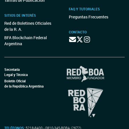
Tarifas de Publicación
FAQ Y TUTORIALES
SITIOS DE INTERÉS
Preguntas Frecuentes
Red de Boletines Oficiales
de la R. A.
CONTACTO
BFA Blockchain Federal
Argentina
Secretaría
Legal y Técnica
Boletín Oficial
de la República Argentina
TELÉFONOS:
5218-8400 - 0810-345-BORA (2672)