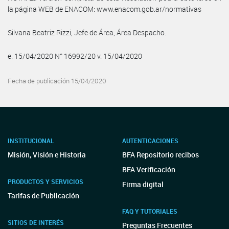
la página WEB de ENACOM: www.enacom.gob.ar/normativas
Silvana Beatriz Rizzi, Jefe de Área, Área Despacho.
e. 15/04/2020 N° 16992/20 v. 15/04/2020
Fecha de publicación 15/04/2020
INSTITUCIONAL
AUTENTICACIONES
Misión, Visión e Historia
BFA Repositorio recibos
BFA Verificación
PRODUCTOS Y SERVICIOS
Firma digital
Tarifas de Publicación
FAQ Y TUTORIALES
SITIOS DE INTERÉS
Preguntas Frecuentes