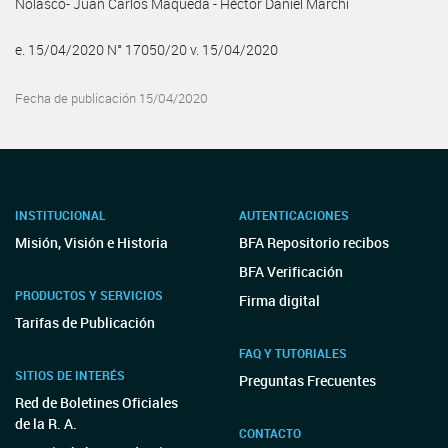
Nolasco- Juan Carlos Maqueda - Héctor Daniel Marchi
e. 15/04/2020 N° 17050/20 v. 15/04/2020
Fecha de publicación 15/04/2020
INSTITUCIONAL
AUTENTICACIONES
Misión, Visión e Historia
BFA Repositorio recibos
BFA Verificación
PRODUCTOS Y SERVICIOS
Firma digital
Tarifas de Publicación
FAQ Y TUTORIALES
SITIOS DE INTERÉS
Preguntas Frecuentes
Red de Boletines Oficiales
de la R. A.
CONTACTO