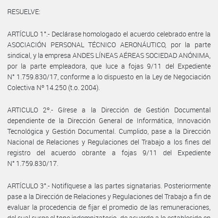
RESUELVE:
ARTÍCULO 1°.- Declárase homologado el acuerdo celebrado entre la
ASOCIACIÓN PERSONAL TÉCNICO AERONÁUTICO, por la parte
sindical, y la empresa ANDES LÍNEAS AÉREAS SOCIEDAD ANÓNIMA,
por la parte empleadora, que luce a fojas 9/11 del Expediente
N° 1.759.830/17, conforme a lo dispuesto en la Ley de Negociación
Colectiva Nº 14.250 (t.o. 2004).
ARTICULO 2º.- Gírese a la Dirección de Gestión Documental
dependiente de la Dirección General de Informática, Innovación
Tecnológica y Gestión Documental. Cumplido, pase a la Dirección
Nacional de Relaciones y Regulaciones del Trabajo a los fines del
registro del acuerdo obrante a fojas 9/11 del Expediente
N° 1.759.830/17.
ARTÍCULO 3°.- Notifíquese a las partes signatarias. Posteriormente
pase a la Dirección de Relaciones y Regulaciones del Trabajo a fin de
evaluar la procedencia de fijar el promedio de las remuneraciones,
del cual surge el tope indemnizatorio, de acuerdo a lo establecido en