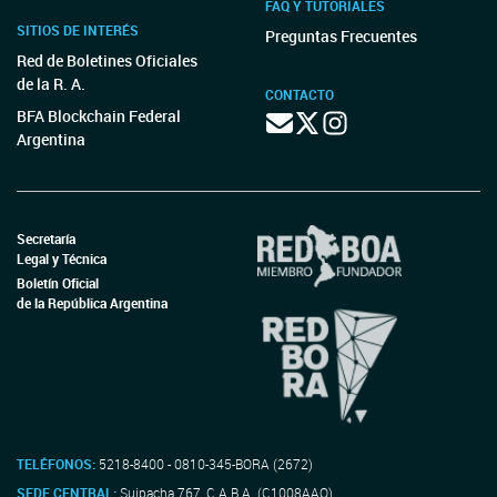
FAQ Y TUTORIALES
SITIOS DE INTERÉS
Preguntas Frecuentes
Red de Boletines Oficiales
de la R. A.
CONTACTO
BFA Blockchain Federal
Argentina
Secretaría
Legal y Técnica
Boletín Oficial
de la República Argentina
TELÉFONOS:
5218-8400 - 0810-345-BORA (2672)
SEDE CENTRAL:
Suipacha 767, C.A.B.A. (C1008AAO)