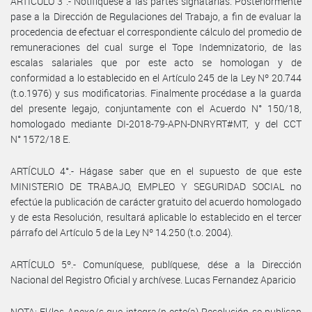
ARTÍCULO 3°.- Notifíquese a las partes signatarias. Posteriormente
pase a la Dirección de Regulaciones del Trabajo, a fin de evaluar la
procedencia de efectuar el correspondiente cálculo del promedio de
remuneraciones del cual surge el Tope Indemnizatorio, de las
escalas salariales que por este acto se homologan y de
conformidad a lo establecido en el Artículo 245 de la Ley Nº 20.744
(t.o.1976) y sus modificatorias. Finalmente procédase a la guarda
del presente legajo, conjuntamente con el Acuerdo N° 150/18,
homologado mediante DI-2018-79-APN-DNRYRT#MT, y del CCT
N° 1572/18 E.
ARTÍCULO 4°.- Hágase saber que en el supuesto de que este
MINISTERIO DE TRABAJO, EMPLEO Y SEGURIDAD SOCIAL no
efectúe la publicación de carácter gratuito del acuerdo homologado
y de esta Resolución, resultará aplicable lo establecido en el tercer
párrafo del Artículo 5 de la Ley Nº 14.250 (t.o. 2004).
ARTÍCULO 5º.- Comuníquese, publíquese, dése a la Dirección
Nacional del Registro Oficial y archívese. Lucas Fernandez Aparicio
NOTA: El/los Anexo/s que integra/n este(a) Resolución se publican