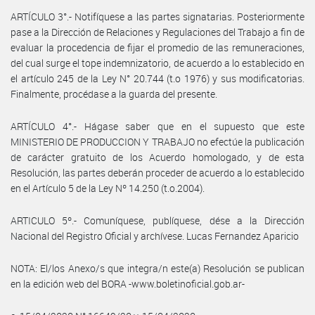
ARTÍCULO 3°.- Notifíquese a las partes signatarias. Posteriormente
pase a la Dirección de Relaciones y Regulaciones del Trabajo a fin de
evaluar la procedencia de fijar el promedio de las remuneraciones,
del cual surge el tope indemnizatorio, de acuerdo a lo establecido en
el artículo 245 de la Ley N° 20.744 (t.o 1976) y sus modificatorias.
Finalmente, procédase a la guarda del presente.
ARTÍCULO 4°.- Hágase saber que en el supuesto que este
MINISTERIO DE PRODUCCION Y TRABAJO no efectúe la publicación
de carácter gratuito de los Acuerdo homologado, y de esta
Resolución, las partes deberán proceder de acuerdo a lo establecido
en el Artículo 5 de la Ley Nº 14.250 (t.o.2004).
ARTICULO 5º.- Comuníquese, publíquese, dése a la Dirección
Nacional del Registro Oficial y archívese. Lucas Fernandez Aparicio
NOTA: El/los Anexo/s que integra/n este(a) Resolución se publican
en la edición web del BORA -www.boletinoficial.gob.ar-