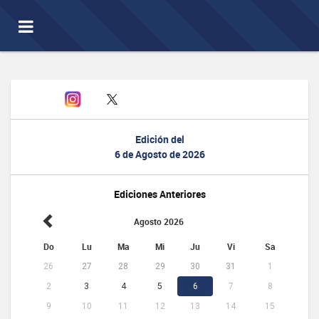
Toggle
navigation
Edición del
6 de Agosto de 2026
Ediciones Anteriores
Agosto 2026
Do
Lu
Ma
Mi
Ju
Vi
Sa
26
27
28
29
30
31
1
2
3
4
5
6
7
8
9
10
11
12
13
14
15