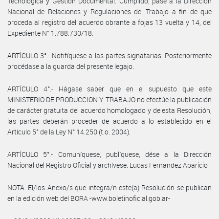
Tecnológica y Gestión Documental. Cumplido, pase a la Dirección
Nacional de Relaciones y Regulaciones del Trabajo a fin de que
proceda al registro del acuerdo obrante a fojas 13 vuelta y 14, del
Expediente N° 1.788.730/18.
ARTÍCULO 3°.- Notifíquese a las partes signatarias. Posteriormente
procédase a la guarda del presente legajo.
ARTÍCULO 4°.- Hágase saber que en el supuesto que este
MINISTERIO DE PRODUCCION Y TRABAJO no efectúe la publicación
de carácter gratuita del acuerdo homologado y de esta Resolución,
las partes deberán proceder de acuerdo a lo establecido en el
Artículo 5° de la Ley N° 14.250 (t.o. 2004).
ARTÍCULO 5°.- Comuníquese, publíquese, dése a la Dirección
Nacional del Registro Oficial y archívese. Lucas Fernandez Aparicio
NOTA: El/los Anexo/s que integra/n este(a) Resolución se publican
en la edición web del BORA -www.boletinoficial.gob.ar-