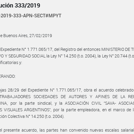
ución 333/2019
-2019-333-APN-SECT#MPYT
de Buenos Aires, 27/02/2019
 Expediente N° 1.771.065/17, del Registro del entonces MINISTERIO DE
Y SEGURIDAD SOCIAL la Ley N° 14.250 (t.o. 2004), la Ley N° 20.744 (t.o
ficatorias y:
ERANDO:
jas 28/29 del Expediente N° 1.771.065/17, obra el acuerdo celebrado
TRABAJADORES SOCIEDADES DE AUTORES Y AFINES DE LA RE
NA, por la parte sindical, y la ASOCIACIÓN CIVIL “SAVA- ASOCI
S VISUALES ARGENTINOS”, por la parte empleadora, en el marco de l
ión Colectiva N° 14.250 (t.o. 2004).
l presente acuerdo, las partes han convenido nuevas escalas salaria