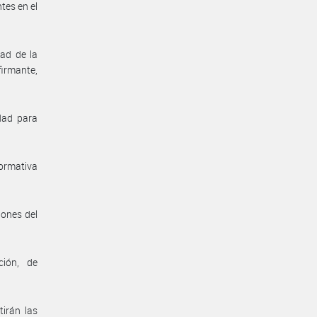
tes en el
dad de la
irmante,
dad para
normativa
iones del
ción, de
irán las