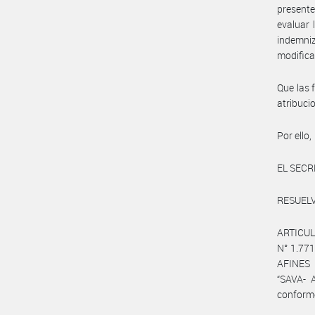
presente
evaluar 
indemni
modifica
Que las 
atribuc
Por ello,
EL SECR
RESUEL
ARTICUL
N° 1.77
AFINES 
“SAVA- 
conforme