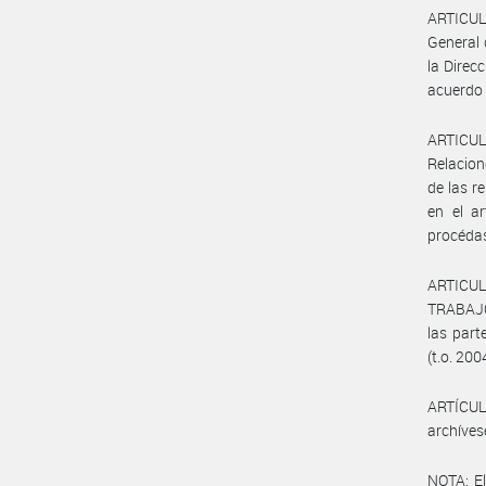
ARTICULO
General 
la Direc
acuerdo 
ARTICULO
Relacion
de las r
en el ar
procédas
ARTICUL
TRABAJO,
las part
(t.o. 200
ARTÍCULO
archíves
NOTA: El