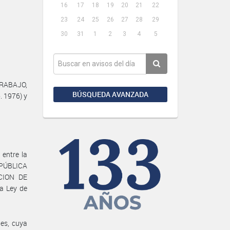
16
17
18
19
20
21
22
23
24
25
26
27
28
29
30
31
1
2
3
4
5
 TRABAJO,
BÚSQUEDA AVANZADA
. 1976) y
 entre la
PÚBLICA
ACION DE
a Ley de
les, cuya