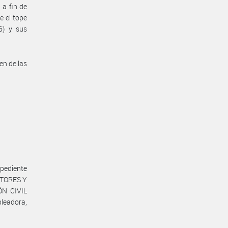
 a fin de
e el tope
6) y sus
en de las
pediente
UTORES Y
ÓN CIVIL
leadora,