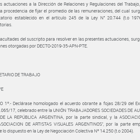
s actuaciones a la Dirección de Relaciones y Regulaciones del Trabajo,
la procedencia de fijar el promedio de las remuneraciones, del cual surg
zatorio establecido en el artículo 245 de la Ley N° 20.744 (t.o 197
torias.
facultades del suscripto para resolver en las presentes actuaciones, surg
iones otorgadas por DECTO-2019-35-APN-PTE.
ETARIO DE TRABAJO
VE
O 1º.- Declárase homologado el acuerdo obrante a fojas 28/29 del Ex
1.065/17, celebrado entre la UNIÓN TRABAJADORES SOCIEDADES DE A
DE LA REPÚBLICA ARGENTINA, por la parte sindical, y la ASOCIACI
ASOCIACION DE ARTISTAS VISUALES ARGENTINOS”, por la parte emp
 lo dispuesto en la Ley de Negociación Colectiva Nº 14.250 (t.o 2004).