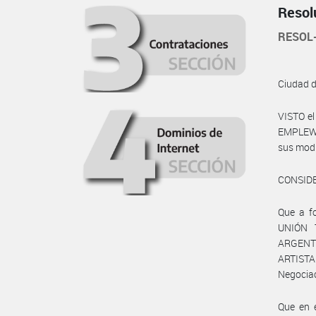
Resol
RESOL
Ciudad 
VISTO el
EMPLEWO 
sus modi
CONSID
Que a fo
UNIÓN 
ARGENTI
ARTISTA
Negociac
Que en e