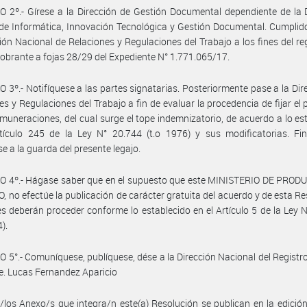
 2º.- Gírese a la Dirección de Gestión Documental dependiente de la 
de Informática, Innovación Tecnológica y Gestión Documental. Cumplid
ción Nacional de Relaciones y Regulaciones del Trabajo a los fines del reg
obrante a fojas 28/29 del Expediente N° 1.771.065/17.
 3º.- Notifíquese a las partes signatarias. Posteriormente pase a la Dir
es y Regulaciones del Trabajo a fin de evaluar la procedencia de fijar el
emuneraciones, del cual surge el tope indemnizatorio, de acuerdo a lo es
tículo 245 de la Ley N° 20.744 (t.o 1976) y sus modificatorias. Fin
e a la guarda del presente legajo.
O 4º.- Hágase saber que en el supuesto que este MINISTERIO DE PROD
 no efectúe la publicación de carácter gratuita del acuerdo y de esta Re
es deberán proceder conforme lo establecido en el Artículo 5 de la Ley 
4).
 5°.- Comuníquese, publíquese, dése a la Dirección Nacional del Registro 
e. Lucas Fernandez Aparicio
/los Anexo/s que integra/n este(a) Resolución se publican en la edició