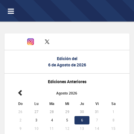
Toggle
navigation
Edición del
6 de Agosto de 2026
Ediciones Anteriores
Agosto 2026
Do
Lu
Ma
Mi
Ju
Vi
Sa
26
27
28
29
30
31
1
2
3
4
5
6
7
8
9
10
11
12
13
14
15