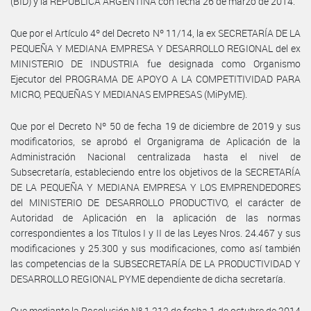
(BID) y la REPÚBLICA ARGENTINA con fecha 26 de marzo de 2014.
Que por el Artículo 4º del Decreto Nº 11/14, la ex SECRETARÍA DE LA
PEQUEÑA Y MEDIANA EMPRESA Y DESARROLLO REGIONAL del ex
MINISTERIO DE INDUSTRIA fue designada como Organismo
Ejecutor del PROGRAMA DE APOYO A LA COMPETITIVIDAD PARA
MICRO, PEQUEÑAS Y MEDIANAS EMPRESAS (MiPyME).
Que por el Decreto Nº 50 de fecha 19 de diciembre de 2019 y sus
modificatorios, se aprobó el Organigrama de Aplicación de la
Administración Nacional centralizada hasta el nivel de
Subsecretaría, estableciendo entre los objetivos de la SECRETARÍA
DE LA PEQUEÑA Y MEDIANA EMPRESA Y LOS EMPRENDEDORES
del MINISTERIO DE DESARROLLO PRODUCTIVO, el carácter de
Autoridad de Aplicación en la aplicación de las normas
correspondientes a los Títulos I y II de las Leyes Nros. 24.467 y sus
modificaciones y 25.300 y sus modificaciones, como así también
las competencias de la SUBSECRETARÍA DE LA PRODUCTIVIDAD Y
DESARROLLO REGIONAL PYME dependiente de dicha secretaría.
Que mediante la Resolución Nº 1.212 de fecha 1 de octubre de 2014