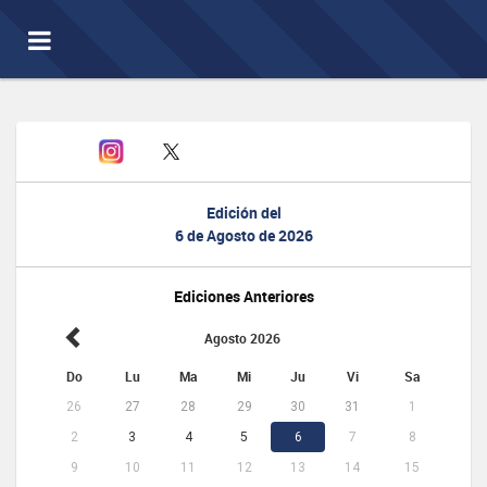
Toggle
navigation
Edición del
6 de Agosto de 2026
Ediciones Anteriores
Agosto 2026
Do
Lu
Ma
Mi
Ju
Vi
Sa
26
27
28
29
30
31
1
2
3
4
5
6
7
8
9
10
11
12
13
14
15