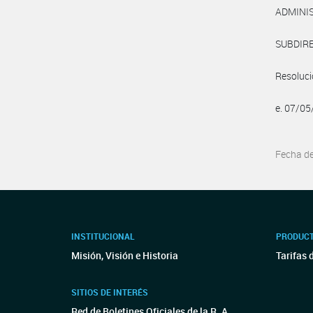
ADMINI
SUBDIR
Resoluc
e. 07/0
Fecha d
INSTITUCIONAL
PRODUCT
Misión, Visión e Historia
Tarifas 
SITIOS DE INTERÉS
Red de Boletines Oficiales de la R. A.