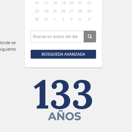
16
17
18
19
20
21
22
23
24
25
26
27
28
29
30
31
1
2
3
4
5
 donde se
siguiente
BÚSQUEDA AVANZADA