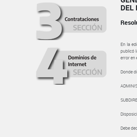
DEL 
Resol
En la ed
publicó 
error en 
Donde di
ADMINI
SUBDIR
Disposic
Debe dec