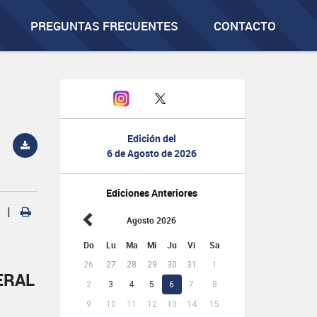
PREGUNTAS FRECUENTES
CONTACTO
Edición del
6 de Agosto de 2026
Ediciones Anteriores
|
Agosto 2026
Do
Lu
Ma
Mi
Ju
Vi
Sa
26
27
28
29
30
31
1
ERAL
2
3
4
5
6
7
8
9
10
11
12
13
14
15