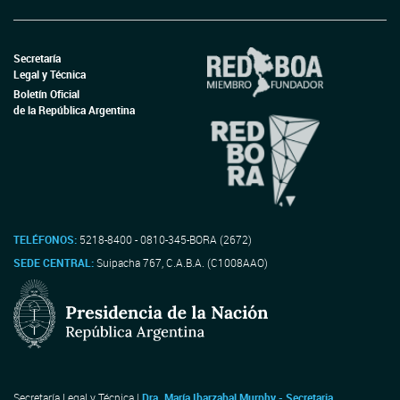
Secretaría
Legal y Técnica
Boletín Oficial
de la República Argentina
TELÉFONOS:
5218-8400 - 0810-345-BORA (2672)
SEDE CENTRAL:
Suipacha 767, C.A.B.A. (C1008AAO)
Secretaría Legal y Técnica |
Dra. María Ibarzabal Murphy - Secretaria