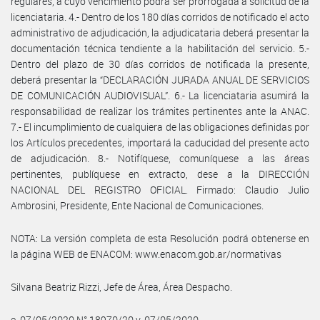
regulares, a cuyo vencimiento podrá ser prorrogada a solicitud de la
licenciataria. 4.- Dentro de los 180 días corridos de notificado el acto
administrativo de adjudicación, la adjudicataria deberá presentar la
documentación técnica tendiente a la habilitación del servicio. 5.-
Dentro del plazo de 30 días corridos de notificada la presente,
deberá presentar la “DECLARACIÓN JURADA ANUAL DE SERVICIOS
DE COMUNICACIÓN AUDIOVISUAL”. 6.- La licenciataria asumirá la
responsabilidad de realizar los trámites pertinentes ante la ANAC.
7.- El incumplimiento de cualquiera de las obligaciones definidas por
los Artículos precedentes, importará la caducidad del presente acto
de adjudicación. 8.- Notifíquese, comuníquese a las áreas
pertinentes, publíquese en extracto, dese a la DIRECCIÓN
NACIONAL DEL REGISTRO OFICIAL. Firmado: Claudio Julio
Ambrosini, Presidente, Ente Nacional de Comunicaciones.
NOTA: La versión completa de esta Resolución podrá obtenerse en
la página WEB de ENACOM: www.enacom.gob.ar/normativas
Silvana Beatriz Rizzi, Jefe de Área, Área Despacho.
e. 07/05/2020 N° 18970/20 v. 07/05/2020