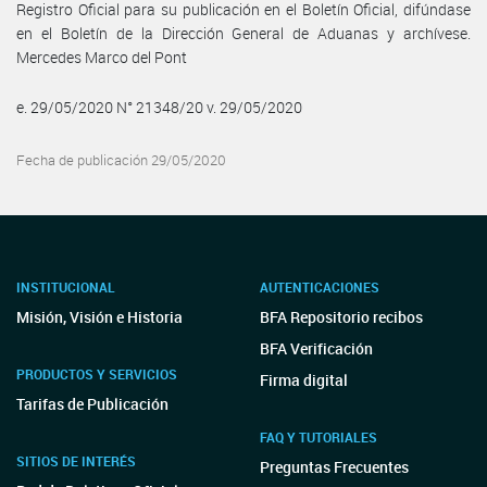
Registro Oficial para su publicación en el Boletín Oficial, difúndase
en el Boletín de la Dirección General de Aduanas y archívese.
Mercedes Marco del Pont
e. 29/05/2020 N° 21348/20 v. 29/05/2020
Fecha de publicación 29/05/2020
INSTITUCIONAL
AUTENTICACIONES
Misión, Visión e Historia
BFA Repositorio recibos
BFA Verificación
PRODUCTOS Y SERVICIOS
Firma digital
Tarifas de Publicación
FAQ Y TUTORIALES
SITIOS DE INTERÉS
Preguntas Frecuentes