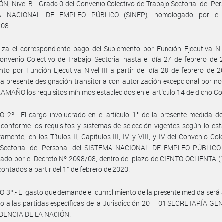
N, Nivel B - Grado 0 del Convenio Colectivo de Trabajo Sectorial del Per
A NACIONAL DE EMPLEO PÚBLICO (SINEP), homologado por el 
/08.
iza el correspondiente pago del Suplemento por Función Ejecutiva Niv
onvenio Colectivo de Trabajo Sectorial hasta el día 27 de febrero de 
to por Función Ejecutiva Nivel III a partir del día 28 de febrero de 
la presente designación transitoria con autorización excepcional por no 
AMAÑO los requisitos mínimos establecidos en el artículo 14 de dicho C
 2º.- El cargo involucrado en el artículo 1° de la presente medida d
 conforme los requisitos y sistemas de selección vigentes según lo est
vamente, en los Títulos II, Capítulos III, IV y VIII, y IV del Convenio Col
 Sectorial del Personal del SISTEMA NACIONAL DE EMPLEO PÚBLICO 
do por el Decreto Nº 2098/08, dentro del plazo de CIENTO OCHENTA (1
 contados a partir del 1° de febrero de 2020.
 3º.- El gasto que demande el cumplimiento de la presente medida será
o a las partidas específicas de la Jurisdicción 20 – 01 SECRETARÍA G
IDENCIA DE LA NACIÓN.