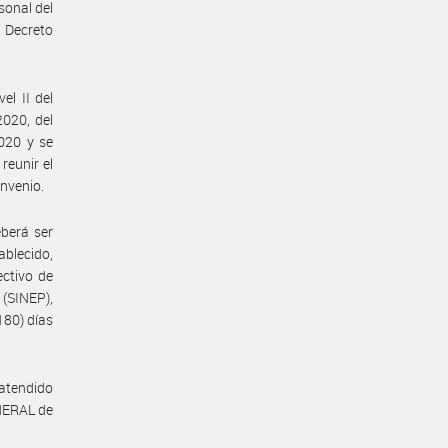
sonal del
Decreto
el II del
2020, del
2020 y se
reunir el
onvenio.
eberá ser
ablecido,
ectivo de
(SINEP),
80) días
 atendido
ENERAL de