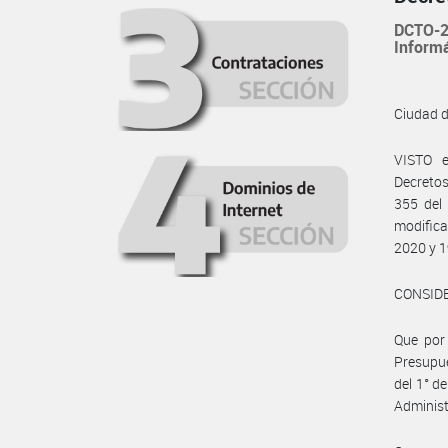
DCTO-2
Informá
Ciudad 
VISTO e
Decretos
355 del
modifica
2020 y 1
CONSID
Que por 
Presupue
del 1° de
Administ