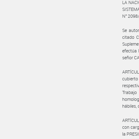
LA NACIÓ
SISTEM
N° 2098
Se autor
citado C
Suplemen
efectúa 
señor CA
ARTÍCULO
cubierto
respecti
Trabajo
homologa
hábiles,
ARTÍCULO
con carg
la PRES