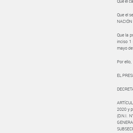
Que el c
Que el s
NACIÓN h
Que la p
inciso 1
mayo de
Por ello,
EL PRES
DECRET
ARTÍCULO
2020 y p
(D.N.I. 
GENER
SUBSECR