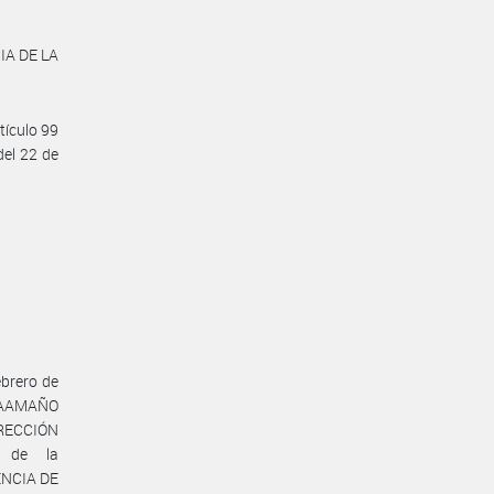
CIA DE LA
tículo 99
del 22 de
ebrero de
o CAAMAÑO
DIRECCIÓN
 de la
ENCIA DE