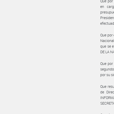
Que por 
en carg
presupu
Preside
efectuad
Que por 
Nacional
que se 
DE LA N
Que por 
segundo
por su s
Que resu
de Dire
INFORMÁ
SECRETA