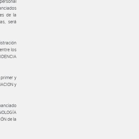
 personal
anciados
es de la
as, será
istración
entre los
SIDENCIA
 primer y
NACION y
inanciado
CNOLOGÍA
ÓN de la