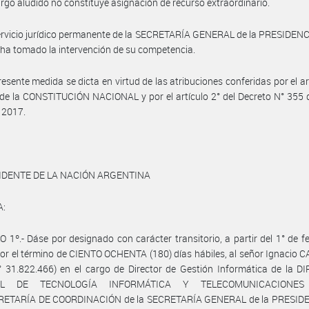
argo aludido no constituye asignación de recurso extraordinario.
ervicio jurídico permanente de la SECRETARÍA GENERAL de la PRESIDEN
a tomado la intervención de su competencia.
resente medida se dicta en virtud de las atribuciones conferidas por el ar
 de la CONSTITUCIÓN NACIONAL y por el artículo 2° del Decreto N° 355 
 2017.
IDENTE DE LA NACIÓN ARGENTINA
A:
 1º.- Dáse por designado con carácter transitorio, a partir del 1° de f
or el término de CIENTO OCHENTA (180) días hábiles, al señor Ignaci
N° 31.822.466) en el cargo de Director de Gestión Informática de la 
AL DE TECNOLOGÍA INFORMÁTICA Y TELECOMUNICACIONES
ETARÍA DE COORDINACIÓN de la SECRETARÍA GENERAL de la PRESID