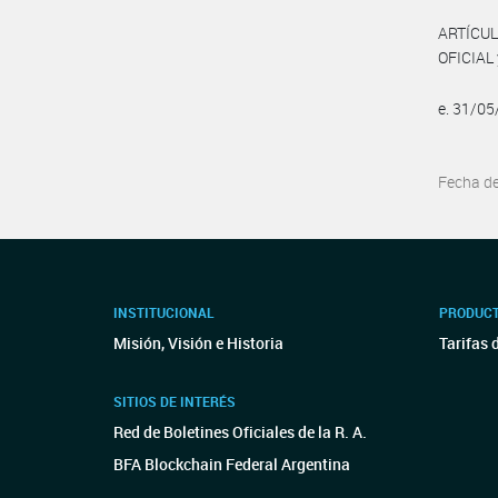
ARTÍCUL
OFICIAL 
e. 31/0
Fecha d
INSTITUCIONAL
PRODUCT
Misión, Visión e Historia
Tarifas 
SITIOS DE INTERÉS
Red de Boletines Oficiales de la R. A.
BFA Blockchain Federal Argentina