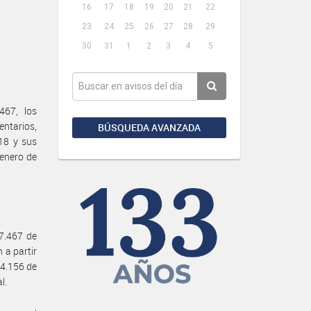
16
17
18
19
20
21
22
23
24
25
26
27
28
29
30
31
1
2
3
4
5
467, los
entarios,
BÚSQUEDA AVANZADA
18 y sus
 enero de
27.467 de
 a partir
 24.156 de
l.