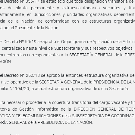
el Decreto N° 355/17 se estableció que toda designación transitoria de
os de planta permanente y extraescalafonarios vacantes y fin
estariamente, en Jurisdicciones y unidades organizativas dependient
ncia de la Nación, de conformidad con las estructuras organizativ
a por el Presidente de la Nación.
el Decreto Nº 50/19 se aprobó el Organigrama de Aplicación de la Admin
 centralizada hasta nivel de Subsecretaría y sus respectivos objetivos, 
encuentran los correspondientes a la SECRETARÍA GENERAL de la PRE
ACIÓN.
el Decreto N° 262/18 se aprobó la entonces estructura organizativa de
 nivel operativo de la SECRETARÍA GENERAL de la PRESIDENCIA DE LA 
imilar N° 194/20, la actual estructura organizativa de dicha Secretaría.
lta necesario proceder a la cobertura transitoria del cargo vacante y f
ctor/a de Gestión Informática de la DIRECCIÓN GENERAL DE TE
TICA Y TELECOMUNICACIONES de la SUBSECRETARÍA DE COORDINACI
RÍA GENERAL de la PRESIDENCIA DE LA NACIÓN.