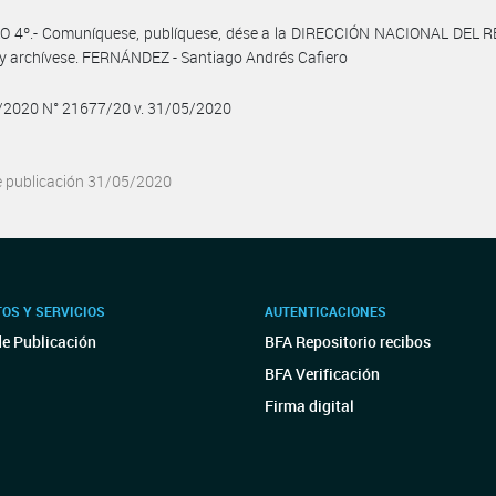
O 4º.- Comuníquese, publíquese, dése a la DIRECCIÓN NACIONAL DEL 
y archívese. FERNÁNDEZ - Santiago Andrés Cafiero
5/2020 N° 21677/20 v. 31/05/2020
e publicación 31/05/2020
OS Y SERVICIOS
AUTENTICACIONES
de Publicación
BFA Repositorio recibos
BFA Verificación
Firma digital