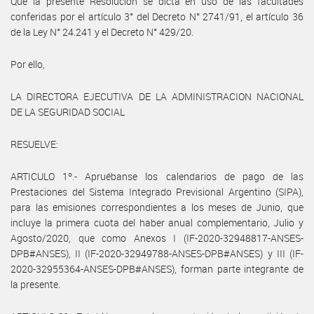
Que la presente Resolución se dicta en uso de las facultades
conferidas por el artículo 3° del Decreto N° 2741/91, el artículo 36
de la Ley N° 24.241 y el Decreto N° 429/20.
Por ello,
LA DIRECTORA EJECUTIVA DE LA ADMINISTRACION NACIONAL
DE LA SEGURIDAD SOCIAL
RESUELVE:
ARTICULO 1º.- Apruébanse los calendarios de pago de las
Prestaciones del Sistema Integrado Previsional Argentino (SIPA),
para las emisiones correspondientes a los meses de Junio, que
incluye la primera cuota del haber anual complementario, Julio y
Agosto/2020, que como Anexos I (IF-2020-32948817-ANSES-
DPB#ANSES), II (IF-2020-32949788-ANSES-DPB#ANSES) y III (IF-
2020-32955364-ANSES-DPB#ANSES), forman parte integrante de
la presente.