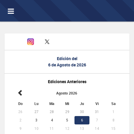
Toggle
navigation
Edición del
6 de Agosto de 2026
Ediciones Anteriores
Agosto 2026
Do
Lu
Ma
Mi
Ju
Vi
Sa
26
27
28
29
30
31
1
2
3
4
5
6
7
8
9
10
11
12
13
14
15