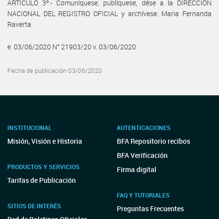
ARTÍCULO 3º.- Comuníquese, publíquese, dése a la DIRECCIÓN
NACIONAL DEL REGISTRO OFICIAL y archívese. Maria Fernanda
Raverta
e. 03/06/2020 N° 21903/20 v. 03/06/2020
Fecha de publicación 03/06/2020
INSTITUCIONAL
AUTENTICACIONES
Misión, Visión e Historia
BFA Repositorio recibos
BFA Verificación
PRODUCTOS Y SERVICIOS
Firma digital
Tarifas de Publicación
FAQ Y TUTORIALES
SITIOS DE INTERÉS
Preguntas Frecuentes