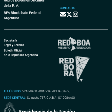
Red de Boletines Oficiales
de la R. A.
CONTACTO
BFA Blockchain Federal
Argentina
Secretaría
Legal y Técnica
Boletín Oficial
de la República Argentina
TELÉFONOS:
5218-8400 - 0810-345-BORA (2672)
SEDE CENTRAL:
Suipacha 767, C.A.B.A. (C1008AAO)