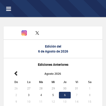
Toggle
navigation
Edición del
6 de Agosto de 2026
Ediciones Anteriores
Agosto 2026
Do
Lu
Ma
Mi
Ju
Vi
Sa
26
27
28
29
30
31
1
2
3
4
5
6
7
8
9
10
11
12
13
14
15