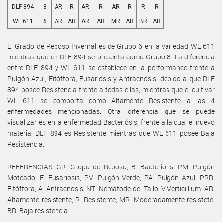
DLF 894
8
AR
R
AR
R
AR
R
R
R
WL 611
6
AR
AR
AR
AR
MR
AR
BR
AR
El Grado de Reposo Invernal es de Grupo 6 en la variedad WL 611
mientras que en DLF 894 se presenta como Grupo 8. La diferencia
entre DLF 894 y WL 611 se establece en la performance frente a
Pulgón Azul, Fitóftora, Fusariósis y Antracnósis, debido a que DLF
894 posee Resistencia frente a todas ellas, mientras que el cultivar
WL 611 se comporta como Altamente Resistente a las 4
enfermedades mencionadas. Otra diferencia que se puede
visualizar es en la enfermedad Bacteriósis, frente a la cual el nuevo
material DLF 894 es Resistente mientras que WL 611 posee Baja
Resistencia.
REFERENCIAS: GR: Grupo de Reposo, B: Bacterioris, PM: Pulgón
Moteado, F: Fusariosis, PV: Pulgón Verde, PA: Pulgón Azul, PRR:
Fitóftora, A: Antracnosis, NT: Nemátode del Tallo, V:Verticillium. AR:
Altamente resistente, R: Resistente, MR: Moderadamente resistete,
BR: Baja resistencia.