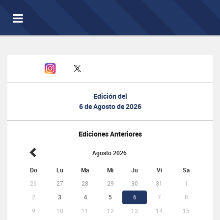
Toggle
navigation
Edición del
6 de Agosto de 2026
Ediciones Anteriores
Agosto 2026
Do
Lu
Ma
Mi
Ju
Vi
Sa
26
27
28
29
30
31
1
2
3
4
5
6
7
8
9
10
11
12
13
14
15