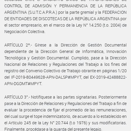
CONTROL DE ADMISIÓN Y PERMANENCIA DE LA REPÚBLICA
ARGENTINA (S.U.T.C.A.P.R.A.) por la parte gremial y la FEDERACION
DE ENTIDADES DE DISCOTECAS DE LA REPÚBLICA ARGENTINA por
el sector empresario, en el marco de la Ley N° 14.250 (t.o. 2004) de
Negociación Colectiva.
ARTÍCULO 2º.- Gírese a la Dirección de Gestión Documental
dependiente de la Dirección General de Informática, Innovación
Tecnológica y Gestión Documental. Cumplido, pase a la Dirección
Nacional de Relaciones y Regulaciones del Trabajo a los fines del
registro del Convenio Colectivo de Trabajo obrante en páginas 1/20
del IF-2019-80449628-APN-DALSP#MPYT, del EX-2019-42488822-
APN-DGDMT#MPYT.
ARTÍCULO 3°.- Notifíquese a las partes signatarias. Posteriormente
pase a la Dirección de Relaciones y Regulaciones del Trabajo a fin de
evaluar la procedencia de fijar el promedio de las remuneraciones,
del cual surge el tope indemnizatorio, de acuerdo a lo establecido en
el Artículo 245 de la Ley N° 20.744 (t.o 1976) y sus modificatorias.
Finalmente, procédase a la guarda del presente legajo.