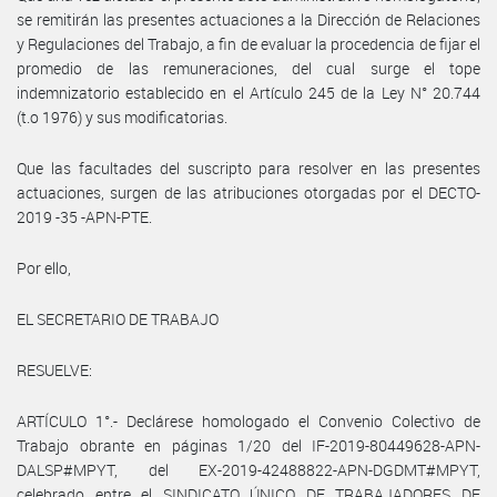
se remitirán las presentes actuaciones a la Dirección de Relaciones
y Regulaciones del Trabajo, a fin de evaluar la procedencia de fijar el
promedio de las remuneraciones, del cual surge el tope
indemnizatorio establecido en el Artículo 245 de la Ley N° 20.744
(t.o 1976) y sus modificatorias.
Que las facultades del suscripto para resolver en las presentes
actuaciones, surgen de las atribuciones otorgadas por el DECTO-
2019 -35 -APN-PTE.
Por ello,
EL SECRETARIO DE TRABAJO
RESUELVE:
ARTÍCULO 1°.- Declárese homologado el Convenio Colectivo de
Trabajo obrante en páginas 1/20 del IF-2019-80449628-APN-
DALSP#MPYT, del EX-2019-42488822-APN-DGDMT#MPYT,
celebrado entre el SINDICATO ÚNICO DE TRABAJADORES DE