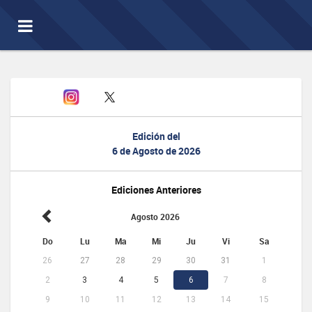
Toggle
navigation
Edición del
6 de Agosto de 2026
Ediciones Anteriores
Agosto 2026
Do
Lu
Ma
Mi
Ju
Vi
Sa
26
27
28
29
30
31
1
2
3
4
5
6
7
8
9
10
11
12
13
14
15