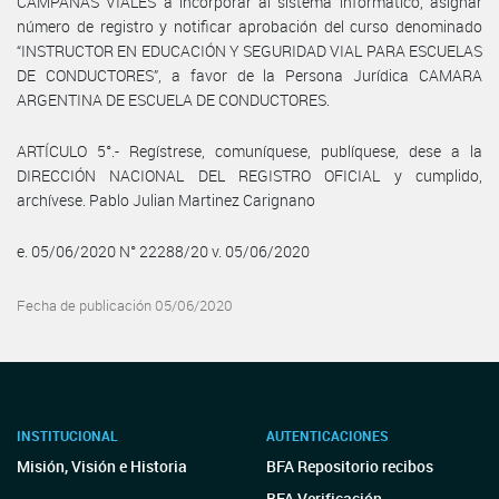
CAMPAÑAS VIALES a incorporar al sistema informático, asignar
número de registro y notificar aprobación del curso denominado
“INSTRUCTOR EN EDUCACIÓN Y SEGURIDAD VIAL PARA ESCUELAS
DE CONDUCTORES”, a favor de la Persona Jurídica CAMARA
ARGENTINA DE ESCUELA DE CONDUCTORES.
ARTÍCULO 5°.- Regístrese, comuníquese, publíquese, dese a la
DIRECCIÓN NACIONAL DEL REGISTRO OFICIAL y cumplido,
archívese. Pablo Julian Martinez Carignano
e. 05/06/2020 N° 22288/20 v. 05/06/2020
Fecha de publicación 05/06/2020
INSTITUCIONAL
AUTENTICACIONES
Misión, Visión e Historia
BFA Repositorio recibos
BFA Verificación