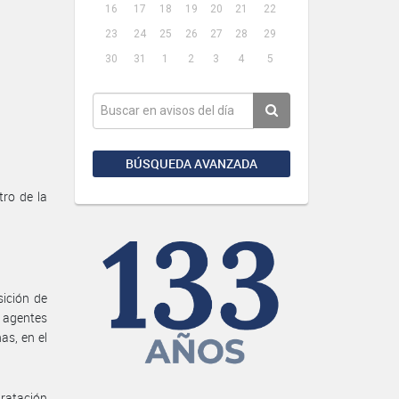
16
17
18
19
20
21
22
23
24
25
26
27
28
29
30
31
1
2
3
4
5
BÚSQUEDA AVANZADA
ro de la
sición de
 agentes
as, en el
ratación