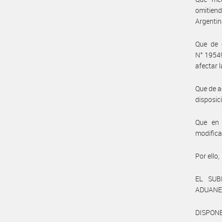
omitiend
Argentin
Que de 
N° 19549
afectar 
Que de a
disposic
Que en 
modifica
Por ello,
EL SUB
ADUANE
DISPONE