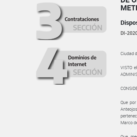
MET
Dispo
DI-202
Ciudad 
VISTO e
ADMINIS
CONSID
Que por 
Anteojo
pertenec
Marco de
Que med