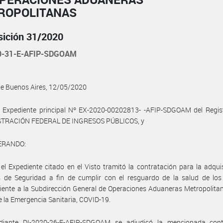
ROPOLITANAS
sición 31/2020
0-31-E-AFIP-SDGOAM
de Buenos Aires, 12/05/2020
l Expediente principal Nº EX-2020-00202813- -AFIP-SDGOAM del Regist
TRACIÓN FEDERAL DE INGRESOS PÚBLICOS, y
ERANDO:
el Expediente citado en el Visto tramitó la contratación para la adqui
s de Seguridad a fin de cumplir con el resguardo de la salud de los
iente a la Subdirección General de Operaciones Aduaneras Metropolitan
 la Emergencia Sanitaria, COVID-19.
iante DI-2020-26-E-AFIP-SDGOAM se adjudicó la mencionada cont