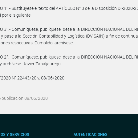
 1º.- Sustitúyese el texto del ARTÍCULO N° 3 de la Disposición DI-2020-2
or el siguiente:
O 3º.- Comuníquese, publíquese, dese a la DIRECCIÓN NACIONAL DEL 
 y pase a la Sección Contabilidad y Logística (DV SAIN) a fin de continua
iones respectivas. Cumplido, archívese.
O 2º.- Comuníquese, publíquese, dese a la DIRECCIÓN NACIONAL DEL 
y archívese. Javier Zabaljauregui
6/2020 N° 22443/20 v. 08/06/2020
e publicación 08/06/2020
OS Y SERVICIOS
AUTENTICACIONES