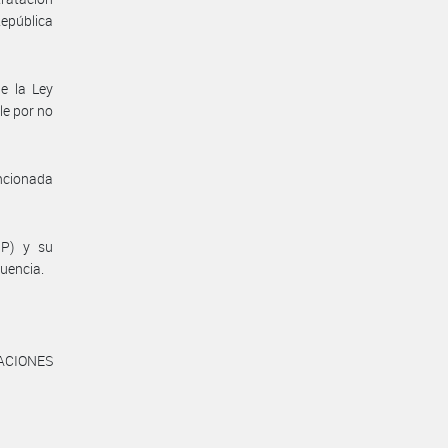
República
e la Ley
le por no
encionada
IP) y su
uencia.
ACIONES