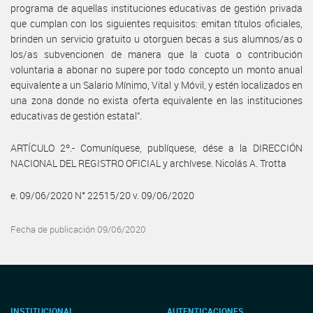
programa de aquellas instituciones educativas de gestión privada
que cumplan con los siguientes requisitos: emitan títulos oficiales,
brinden un servicio gratuito u otorguen becas a sus alumnos/as o
los/as subvencionen de manera que la cuota o contribución
voluntaria a abonar no supere por todo concepto un monto anual
equivalente a un Salario Mínimo, Vital y Móvil, y estén localizados en
una zona donde no exista oferta equivalente en las instituciones
educativas de gestión estatal”.
ARTÍCULO 2º.- Comuníquese, publíquese, dése a la DIRECCIÓN
NACIONAL DEL REGISTRO OFICIAL y archívese. Nicolás A. Trotta
e. 09/06/2020 N° 22515/20 v. 09/06/2020
Fecha de publicación 09/06/2020
INSTITUCIONAL
AUTENTICACIONES