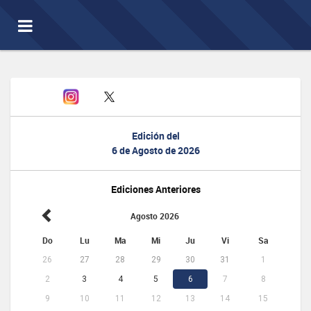
Toggle
navigation
Edición del
6 de Agosto de 2026
Ediciones Anteriores
Agosto 2026
Do
Lu
Ma
Mi
Ju
Vi
Sa
26
27
28
29
30
31
1
2
3
4
5
6
7
8
9
10
11
12
13
14
15