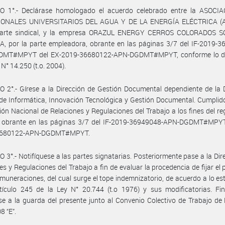
O 1°.- Declárase homologado el acuerdo celebrado entre la ASOCI
ONALES UNIVERSITARIOS DEL AGUA Y DE LA ENERGÍA ELÉCTRICA (
parte sindical, y la empresa ORAZUL ENERGY CERROS COLORADOS 
, por la parte empleadora, obrante en las páginas 3/7 del IF-2019-3
MT#MPYT del EX-2019-36680122-APN-DGDMT#MPYT, conforme lo d
 N° 14.250 (t.o. 2004).
 2°.- Gírese a la Dirección de Gestión Documental dependiente de la 
de Informática, Innovación Tecnológica y Gestión Documental. Cumplid
ción Nacional de Relaciones y Regulaciones del Trabajo a los fines del reg
 obrante en las páginas 3/7 del IF-2019-36949048-APN-DGDMT#MPYT
6680122-APN-DGDMT#MPYT.
 3°.- Notifíquese a las partes signatarias. Posteriormente pase a la Dir
es y Regulaciones del Trabajo a fin de evaluar la procedencia de fijar el
emuneraciones, del cual surge el tope indemnizatorio, de acuerdo a lo es
tículo 245 de la Ley N° 20.744 (t.o 1976) y sus modificatorias. Fin
e a la guarda del presente junto al Convenio Colectivo de Trabajo d
8 “E”.