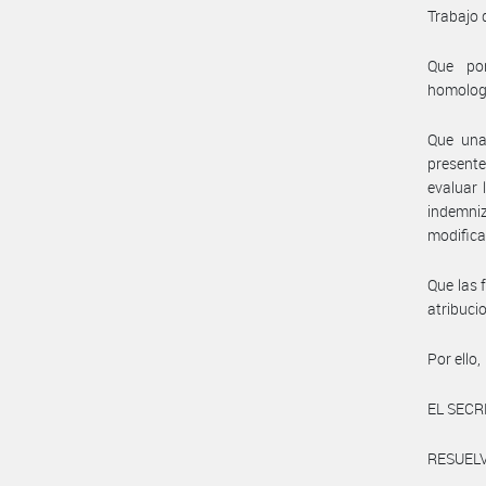
Trabajo 
Que por
homolog
Que una 
presente
evaluar 
indemni
modifica
Que las 
atribuci
Por ello,
EL SECR
RESUELV