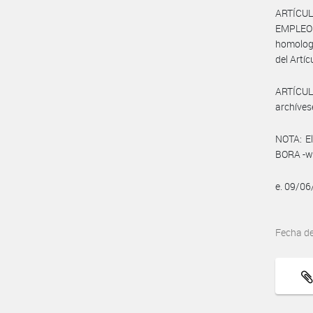
ARTÍCUL
EMPLEO Y
homologa
del Artíc
ARTÍCULO
archíves
NOTA: El
BORA -ww
e. 09/0
Fecha d