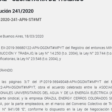
ución 241/2020
-2020-241-APN-ST#MT
de Buenos Aires, 18/03/2020
l EX-2019-36680122-APN-DGDMT#MPYT del Registro del entonces MI
CCIÓN Y TRABAJO, la Ley N° 14.250 (t.o. 2004), la Ley N° 20.744 (t.o
icatorias, la Ley N° 23.546 (t.o. 2004), y
ERANDO:
 las páginas 3/7 del IF-2019-36949048-APN-DGDMT#MPYT del E
2-APN-DGDMT#MPYT, obra el acuerdo celebrado entre la ASOCI
ONALES UNIVERSITARIOS DEL AGUA Y DE LA ENERGÍA ELÉCTRICA (
parte sindical, y la empresa ORAZUL ENERGY CERROS COLORADOS 
, por la parte empleadora, en el marco del Convenio Colectivo de Tr
 N° 941/08 “E”, conforme lo dispuesto en la Ley de Negociación C