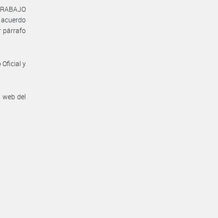
 TRABAJO
l acuerdo
r párrafo
Oficial y
n web del