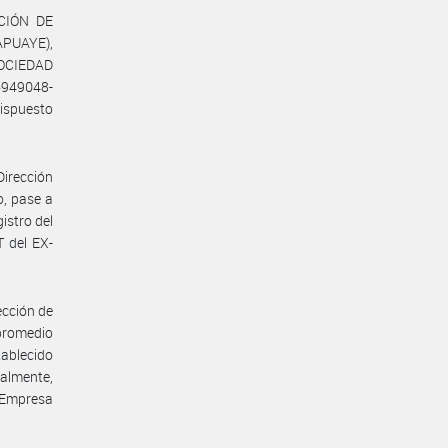
ACIÓN DE
APUAYE),
SOCIEDAD
6949048-
ispuesto
Dirección
o, pase a
istro del
 del EX-
ección de
 promedio
tablecido
almente,
e Empresa