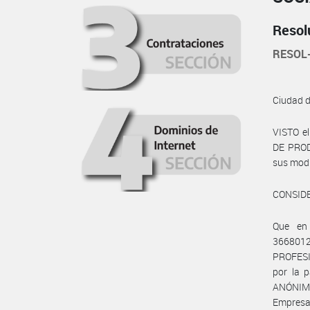
Resol
RESOL
Ciudad 
VISTO e
DE PRODU
sus modif
CONSID
Que en
3668012
PROFESI
por la 
ANÓNIMA
Empresa