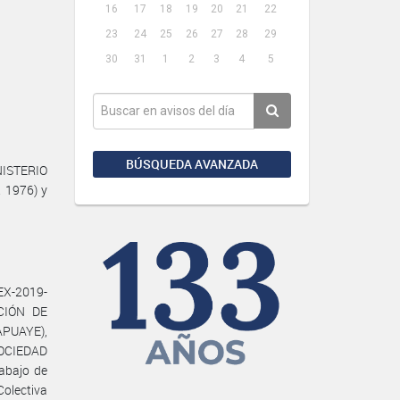
16
17
18
19
20
21
22
23
24
25
26
27
28
29
30
31
1
2
3
4
5
BÚSQUEDA AVANZADA
NISTERIO
. 1976) y
X-2019-
ACIÓN DE
APUAYE),
SOCIEDAD
abajo de
olectiva