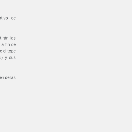
ativo de
irán las
 a fin de
e el tope
6) y sus
en de las