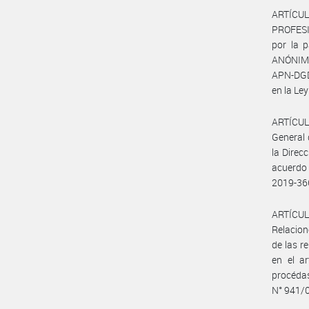
ARTÍCUL
PROFESI
por la 
ANÓNIMA
APN-DGD
en la Ley
ARTÍCULO
General 
la Direc
acuerdo
2019-3
ARTÍCULO
Relacion
de las r
en el ar
procédas
N° 941/0