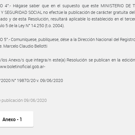
O 4°.- Hágase saber que en el supuesto que este MINISTERIO DE
 SEGURIDAD SOCIAL no efectúe la publicación de carácter gratuita de
do y de esta Resolución, resultará aplicable lo establecido en el terce
ulo 5 de la Ley N° 14.250 (t.o. 2004).
 5°.- Comuníquese, publíquese, dése a la Dirección Nacional del Registro 
e. Marcelo Claudio Bellotti
/los Anexo/s que integra/n este(a) Resolución se publican en la edició
w.boletinoficial.gob.ar-
6/2020 N° 19870/20 v. 09/06/2020
e publicación 09/06/2020
Anexo - 1