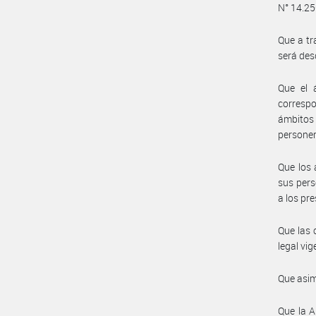
N° 14.250
Que a tr
será des
Que el 
correspo
ámbitos
personer
Que los 
sus pers
a los pr
Que las 
legal vig
Que asim
Que la A