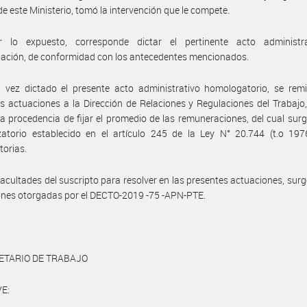
de este Ministerio, tomó la intervención que le compete.
 lo expuesto, corresponde dictar el pertinente acto administr
ación, de conformidad con los antecedentes mencionados.
vez dictado el presente acto administrativo homologatorio, se remit
s actuaciones a la Dirección de Relaciones y Regulaciones del Trabajo,
la procedencia de fijar el promedio de las remuneraciones, del cual surg
zatorio establecido en el artículo 245 de la Ley N° 20.744 (t.o 197
torias.
facultades del suscripto para resolver en las presentes actuaciones, surg
ones otorgadas por el DECTO-2019 -75 -APN-PTE.
ETARIO DE TRABAJO
E: