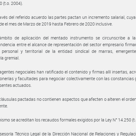
 (t.o. 2004).
avés del referido acuerdo las partes pactan un incremento salarial, cuya
de el mes de Marzo de 2019 hasta Febrero de 2020 inclusive.
ámbito de aplicación del mentado instrumento se circunscribe a la 
ndencia entre el alcance de representación del sector empresario firman
 personal y territorial de la entidad sindical de marras, emergent
ía gremial.
agentes negociales han ratificado el contenido y firmas allí insertas, ac
onerías y facultades para negociar colectivamente con las constancias
esentes actuados.
cláusulas pactadas no contienen aspectos que afecten o alteren el ord
ente.
ismo se acreditan los recaudos formales exigidos por la Ley N° 14.250 (t.
sesoría Técnico Legal de la Dirección Nacional de Relaciones y Regulac