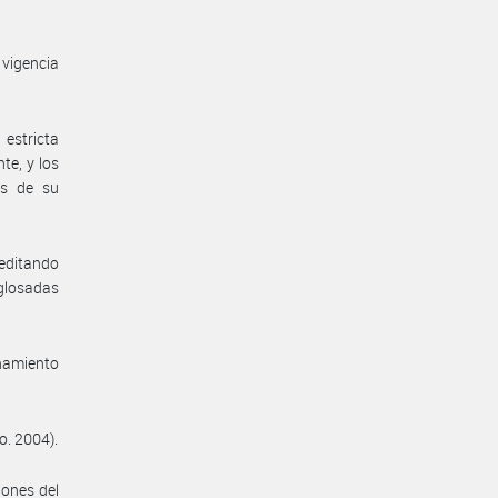
 vigencia
estricta
te, y los
es de su
reditando
 glosadas
enamiento
o. 2004).
iones del