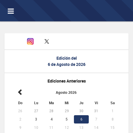
Toggle
navigation
Edición del
6 de Agosto de 2026
Ediciones Anteriores
Agosto 2026
Do
Lu
Ma
Mi
Ju
Vi
Sa
26
27
28
29
30
31
1
2
3
4
5
6
7
8
9
10
11
12
13
14
15