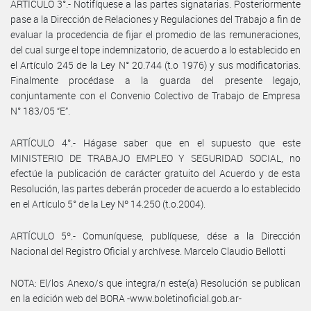
ARTÍCULO 3°.- Notifíquese a las partes signatarias. Posteriormente
pase a la Dirección de Relaciones y Regulaciones del Trabajo a fin de
evaluar la procedencia de fijar el promedio de las remuneraciones,
del cual surge el tope indemnizatorio, de acuerdo a lo establecido en
el Artículo 245 de la Ley N° 20.744 (t.o 1976) y sus modificatorias.
Finalmente procédase a la guarda del presente legajo,
conjuntamente con el Convenio Colectivo de Trabajo de Empresa
N° 183/05 “E”.
ARTÍCULO 4°.- Hágase saber que en el supuesto que este
MINISTERIO DE TRABAJO EMPLEO Y SEGURIDAD SOCIAL, no
efectúe la publicación de carácter gratuito del Acuerdo y de esta
Resolución, las partes deberán proceder de acuerdo a lo establecido
en el Artículo 5° de la Ley Nº 14.250 (t.o.2004).
ARTÍCULO 5º.- Comuníquese, publíquese, dése a la Dirección
Nacional del Registro Oficial y archívese. Marcelo Claudio Bellotti
NOTA: El/los Anexo/s que integra/n este(a) Resolución se publican
en la edición web del BORA -www.boletinoficial.gob.ar-