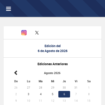
Toggle
navigation
Edición del
6 de Agosto de 2026
Ediciones Anteriores
Agosto 2026
Do
Lu
Ma
Mi
Ju
Vi
Sa
26
27
28
29
30
31
1
2
3
4
5
6
7
8
9
10
11
12
13
14
15