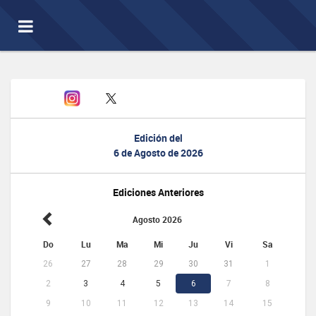
Toggle
navigation
Edición del
6 de Agosto de 2026
Ediciones Anteriores
Agosto 2026
Do
Lu
Ma
Mi
Ju
Vi
Sa
26
27
28
29
30
31
1
2
3
4
5
6
7
8
9
10
11
12
13
14
15