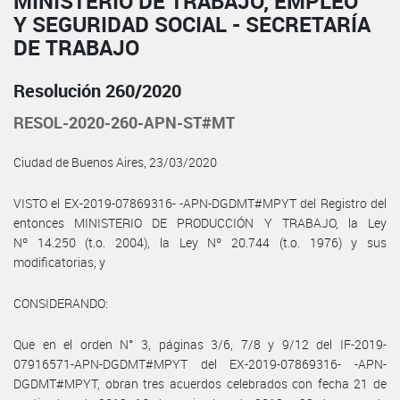
MINISTERIO DE TRABAJO, EMPLEO
Y SEGURIDAD SOCIAL - SECRETARÍA
DE TRABAJO
Resolución 260/2020
RESOL-2020-260-APN-ST#MT
Ciudad de Buenos Aires, 23/03/2020
VISTO el EX-2019-07869316- -APN-DGDMT#MPYT del Registro del
entonces MINISTERIO DE PRODUCCIÓN Y TRABAJO, la Ley
Nº 14.250 (t.o. 2004), la Ley Nº 20.744 (t.o. 1976) y sus
modificatorias, y
CONSIDERANDO:
Que en el orden N° 3, páginas 3/6, 7/8 y 9/12 del IF-2019-
07916571-APN-DGDMT#MPYT del EX-2019-07869316- -APN-
DGDMT#MPYT, obran tres acuerdos celebrados con fecha 21 de