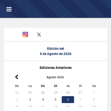
Toggle
navigation
Edición del
6 de Agosto de 2026
Ediciones Anteriores
Agosto 2026
Do
Lu
Ma
Mi
Ju
Vi
Sa
26
27
28
29
30
31
1
2
3
4
5
6
7
8
9
10
11
12
13
14
15