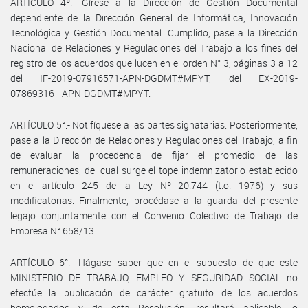
ARTÍCULO 4º.- Gírese a la Dirección de Gestión Documental
dependiente de la Dirección General de Informática, Innovación
Tecnológica y Gestión Documental. Cumplido, pase a la Dirección
Nacional de Relaciones y Regulaciones del Trabajo a los fines del
registro de los acuerdos que lucen en el orden N° 3, páginas 3 a 12
del IF-2019-07916571-APN-DGDMT#MPYT, del EX-2019-
07869316- -APN-DGDMT#MPYT.
ARTÍCULO 5°.- Notifíquese a las partes signatarias. Posteriormente,
pase a la Dirección de Relaciones y Regulaciones del Trabajo, a fin
de evaluar la procedencia de fijar el promedio de las
remuneraciones, del cual surge el tope indemnizatorio establecido
en el artículo 245 de la Ley Nº 20.744 (t.o. 1976) y sus
modificatorias. Finalmente, procédase a la guarda del presente
legajo conjuntamente con el Convenio Colectivo de Trabajo de
Empresa N° 658/13.
ARTÍCULO 6°.- Hágase saber que en el supuesto de que este
MINISTERIO DE TRABAJO, EMPLEO Y SEGURIDAD SOCIAL no
efectúe la publicación de carácter gratuito de los acuerdos
homologados y de esta Resolución, resultará aplicable lo