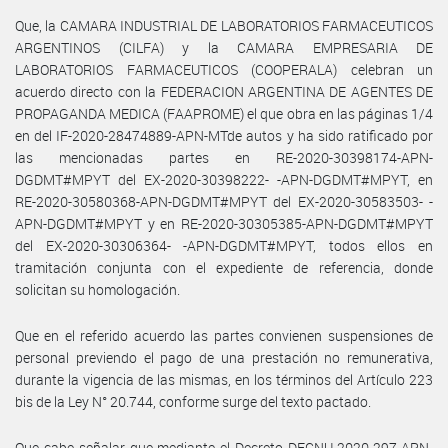
Que, la CAMARA INDUSTRIAL DE LABORATORIOS FARMACEUTICOS
ARGENTINOS (CILFA) y la CAMARA EMPRESARIA DE
LABORATORIOS FARMACEUTICOS (COOPERALA) celebran un
acuerdo directo con la FEDERACION ARGENTINA DE AGENTES DE
PROPAGANDA MEDICA (FAAPROME) el que obra en las páginas 1/4
en del IF-2020-28474889-APN-MTde autos y ha sido ratificado por
las mencionadas partes en RE-2020-30398174-APN-
DGDMT#MPYT del EX-2020-30398222- -APN-DGDMT#MPYT, en
RE-2020-30580368-APN-DGDMT#MPYT del EX-2020-30583503- -
APN-DGDMT#MPYT y en RE-2020-30305385-APN-DGDMT#MPYT
del EX-2020-30306364- -APN-DGDMT#MPYT, todos ellos en
tramitación conjunta con el expediente de referencia, donde
solicitan su homologación.
Que en el referido acuerdo las partes convienen suspensiones de
personal previendo el pago de una prestación no remunerativa,
durante la vigencia de las mismas, en los términos del Artículo 223
bis de la Ley N° 20.744, conforme surge del texto pactado.
Que cabe señalar que mediante el Decreto DECNU-2020-297-APN-