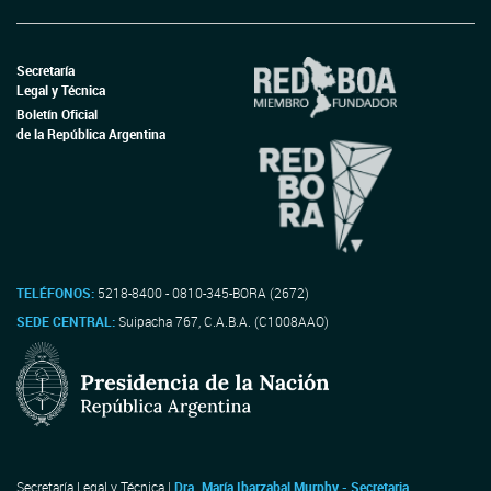
Secretaría
Legal y Técnica
Boletín Oficial
de la República Argentina
TELÉFONOS:
5218-8400 - 0810-345-BORA (2672)
SEDE CENTRAL:
Suipacha 767, C.A.B.A. (C1008AAO)
Secretaría Legal y Técnica |
Dra. María Ibarzabal Murphy - Secretaria