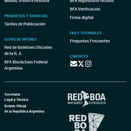
Misión, Visión e Historia
BFA Repositorio recibos
BFA Verificación
PRODUCTOS Y SERVICIOS
Firma digital
Tarifas de Publicación
FAQ Y TUTORIALES
SITIOS DE INTERÉS
Preguntas Frecuentes
Red de Boletines Oficiales
de la R. A.
CONTACTO
BFA Blockchain Federal
Argentina
Secretaría
Legal y Técnica
Boletín Oficial
de la República Argentina