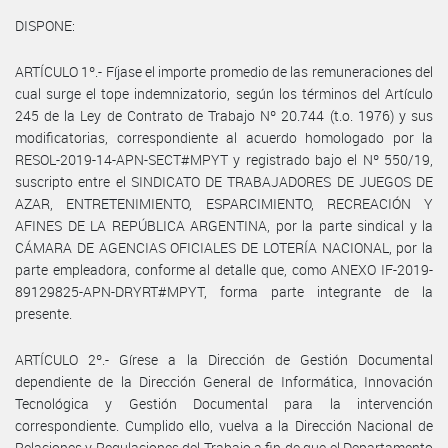
DISPONE:
ARTÍCULO 1º.- Fíjase el importe promedio de las remuneraciones del
cual surge el tope indemnizatorio, según los términos del Artículo
245 de la Ley de Contrato de Trabajo Nº 20.744 (t.o. 1976) y sus
modificatorias, correspondiente al acuerdo homologado por la
RESOL-2019-14-APN-SECT#MPYT y registrado bajo el Nº 550/19,
suscripto entre el SINDICATO DE TRABAJADORES DE JUEGOS DE
AZAR, ENTRETENIMIENTO, ESPARCIMIENTO, RECREACIÓN Y
AFINES DE LA REPÚBLICA ARGENTINA, por la parte sindical y la
CÁMARA DE AGENCIAS OFICIALES DE LOTERÍA NACIONAL, por la
parte empleadora, conforme al detalle que, como ANEXO IF-2019-
89129825-APN-DRYRT#MPYT, forma parte integrante de la
presente.
ARTÍCULO 2º.- Gírese a la Dirección de Gestión Documental
dependiente de la Dirección General de Informática, Innovación
Tecnológica y Gestión Documental para la intervención
correspondiente. Cumplido ello, vuelva a la Dirección Nacional de
Relaciones y Regulaciones del Trabajo a fin de que el Departamento