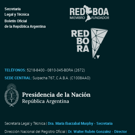
Secretaría
Legal y Técnica
Boletín Oficial
de la República Argentina
TELÉFONOS:
5218-8400 - 0810-345-BORA (2672)
SEDE CENTRAL:
Suipacha 767, C.A.B.A. (C1008AAO)
Secretaría Legal y Técnica |
Dra. María Ibarzabal Murphy - Secretaria
Dirección Nacional del Registro Oficial |
Dr. Walter Rubén Gonzalez - Director