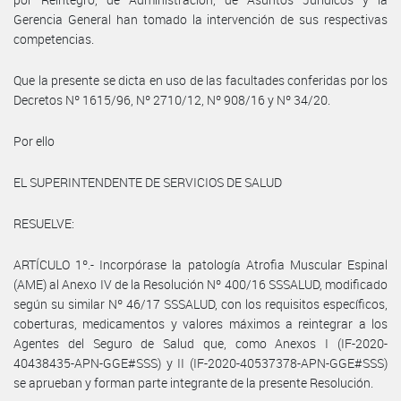
Gerencia General han tomado la intervención de sus respectivas
competencias.
Que la presente se dicta en uso de las facultades conferidas por los
Decretos Nº 1615/96, Nº 2710/12, Nº 908/16 y Nº 34/20.
Por ello
EL SUPERINTENDENTE DE SERVICIOS DE SALUD
RESUELVE:
ARTÍCULO 1º.- Incorpórase la patología Atrofia Muscular Espinal
(AME) al Anexo IV de la Resolución Nº 400/16 SSSALUD, modificado
según su similar Nº 46/17 SSSALUD, con los requisitos específicos,
coberturas, medicamentos y valores máximos a reintegrar a los
Agentes del Seguro de Salud que, como Anexos I (IF-2020-
40438435-APN-GGE#SSS) y II (IF-2020-40537378-APN-GGE#SSS)
se aprueban y forman parte integrante de la presente Resolución.