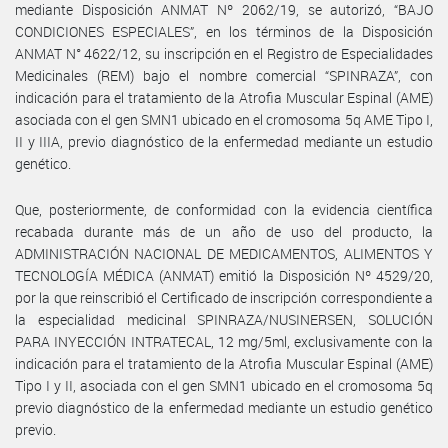
mediante Disposición ANMAT Nº 2062/19, se autorizó, “BAJO
CONDICIONES ESPECIALES”, en los términos de la Disposición
ANMAT N° 4622/12, su inscripción en el Registro de Especialidades
Medicinales (REM) bajo el nombre comercial “SPINRAZA”, con
indicación para el tratamiento de la Atrofia Muscular Espinal (AME)
asociada con el gen SMN1 ubicado en el cromosoma 5q AME Tipo I,
II y IIIA, previo diagnóstico de la enfermedad mediante un estudio
genético.
Que, posteriormente, de conformidad con la evidencia científica
recabada durante más de un año de uso del producto, la
ADMINISTRACIÓN NACIONAL DE MEDICAMENTOS, ALIMENTOS Y
TECNOLOGÍA MÉDICA (ANMAT) emitió la Disposición Nº 4529/20,
por la que reinscribió el Certificado de inscripción correspondiente a
la especialidad medicinal SPINRAZA/NUSINERSEN, SOLUCIÓN
PARA INYECCIÓN INTRATECAL, 12 mg/5ml, exclusivamente con la
indicación para el tratamiento de la Atrofia Muscular Espinal (AME)
Tipo I y II, asociada con el gen SMN1 ubicado en el cromosoma 5q
previo diagnóstico de la enfermedad mediante un estudio genético
previo.