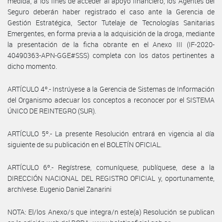
medida, a los fines de acceder al apoyo financiero, los Agentes del
Seguro deberán haber registrado el caso ante la Gerencia de
Gestión Estratégica, Sector Tutelaje de Tecnologías Sanitarias
Emergentes, en forma previa a la adquisición de la droga, mediante
la presentación de la ficha obrante en el Anexo III (IF-2020-
40490363-APN-GGE#SSS) completa con los datos pertinentes a
dicho momento.
ARTÍCULO 4º.- Instrúyese a la Gerencia de Sistemas de Información
del Organismo adecuar los conceptos a reconocer por el SISTEMA
ÚNICO DE REINTEGRO (SUR).
ARTÍCULO 5º.- La presente Resolución entrará en vigencia al día
siguiente de su publicación en el BOLETÍN OFICIAL.
ARTÍCULO 6º.- Regístrese, comuníquese, publíquese, dese a la
DIRECCIÓN NACIONAL DEL REGISTRO OFICIAL y, oportunamente,
archívese. Eugenio Daniel Zanarini
NOTA: El/los Anexo/s que integra/n este(a) Resolución se publican