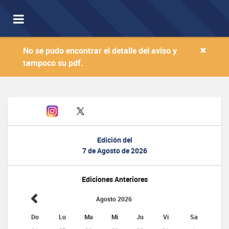
Toggle
navigation
×
No se pudo encontrar el detalle del aviso y
tampoco su pdf.
Edición del
7 de Agosto de 2026
Ediciones Anteriores
Agosto 2026
Do
Lu
Ma
Mi
Ju
Vi
Sa