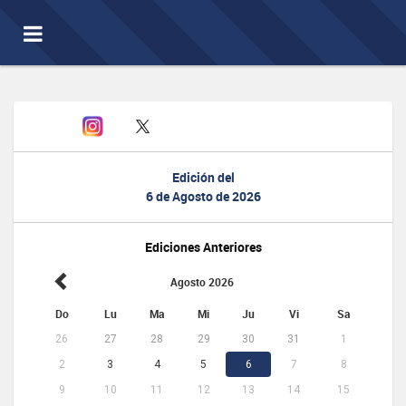
Toggle
navigation
Edición del
6 de Agosto de 2026
Ediciones Anteriores
Agosto 2026
Do
Lu
Ma
Mi
Ju
Vi
Sa
26
27
28
29
30
31
1
2
3
4
5
6
7
8
9
10
11
12
13
14
15