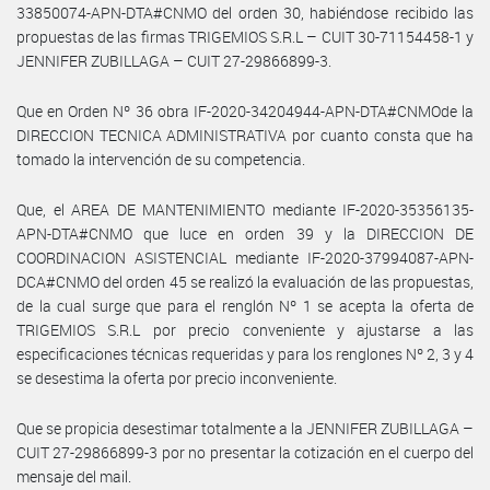
33850074-APN-DTA#CNMO del orden 30, habiéndose recibido las
propuestas de las firmas TRIGEMIOS S.R.L – CUIT 30-71154458-1 y
JENNIFER ZUBILLAGA – CUIT 27-29866899-3.
Que en Orden Nº 36 obra IF-2020-34204944-APN-DTA#CNMOde la
DIRECCION TECNICA ADMINISTRATIVA por cuanto consta que ha
tomado la intervención de su competencia.
Que, el AREA DE MANTENIMIENTO mediante IF-2020-35356135-
APN-DTA#CNMO que luce en orden 39 y la DIRECCION DE
COORDINACION ASISTENCIAL mediante IF-2020-37994087-APN-
DCA#CNMO del orden 45 se realizó la evaluación de las propuestas,
de la cual surge que para el renglón Nº 1 se acepta la oferta de
TRIGEMIOS S.R.L por precio conveniente y ajustarse a las
especificaciones técnicas requeridas y para los renglones Nº 2, 3 y 4
se desestima la oferta por precio inconveniente.
Que se propicia desestimar totalmente a la JENNIFER ZUBILLAGA –
CUIT 27-29866899-3 por no presentar la cotización en el cuerpo del
mensaje del mail.