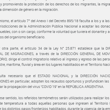
y promoviendo la protección de los derechos de los migrantes, la migra
 la dimensión de género en la migración.
mismo, el artículo 7° del Anexo I del Decreto 895/18 faculta a los y a las 
urisdicciones de la Administración Pública Nacional a aceptar las dona
uebles, con o sin cargo, conforme la voluntad que tuviera el donante y a 
cos del organismo beneficiario.
r otra parte, el artículo 34 de la Ley N° 25.871 establece que la D
AL DE MIGRACIONES, a través de la DIRECCIÓN GENERAL DE MOV
IO, dirige el control migratorio relativo al ingreso y egreso de las per
stre, marítima, fluvial y área en los lugares habilitados en el Territorio Nac
sulta necesario que el ESTADO NACIONAL y la DIRECCIÓN NACI
NES en particular, adopten los recaudos oportunos y profundicen las
tar la propagación del virus “COVID 19” en la REPÚBLICA ARGENTINA.
ese sentido, los referidos termómetros serán utilizados para realizar los
de temperatura a todas aquellas personas que ingresen al Territorio
 los distintos pasos fronterizos habilitados, durante la vigencia de la e