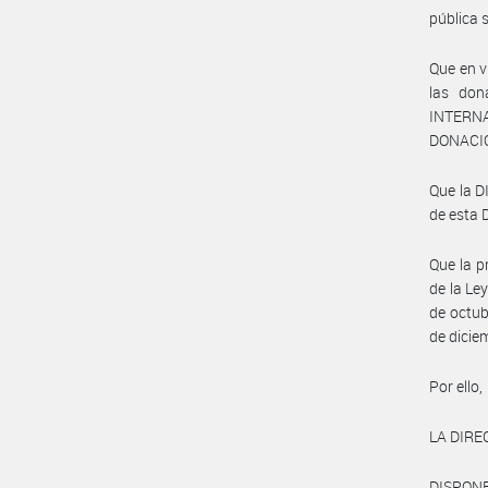
pública s
Que en v
las don
INTERNA
DONACIÓN
Que la 
de esta 
Que la p
de la Le
de octub
de dicie
Por ello,
LA DIR
DISPONE