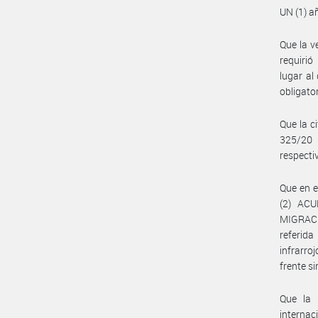
UN (1) a
Que la v
requirió
lugar al
obligato
Que la c
325/20 
respecti
Que en e
(2) AC
MIGRACI
referid
infrarro
frente s
Que la 
internac