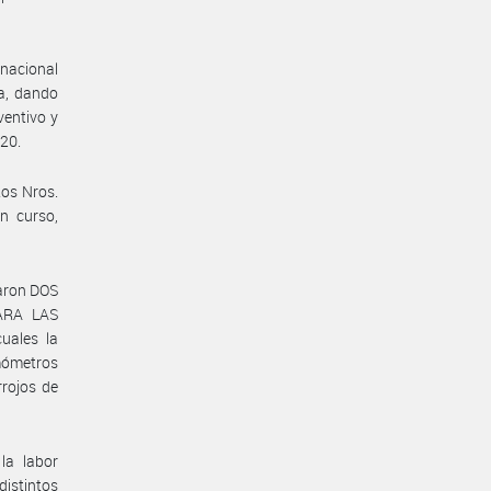
rnacional
a, dando
ventivo y
020.
tos Nros.
n curso,
raron DOS
ARA LAS
uales la
mómetros
rrojos de
la labor
distintos