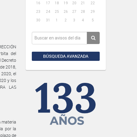
16
17
18
19
20
21
22
23
24
25
26
27
28
29
30
31
1
2
3
4
5
IRECCIÓN
bita del
BÚSQUEDA AVANZADA
l Decreto
 de 2018,
 2020, el
020 y los
ARA LAS
n materia
da por la
plazo de