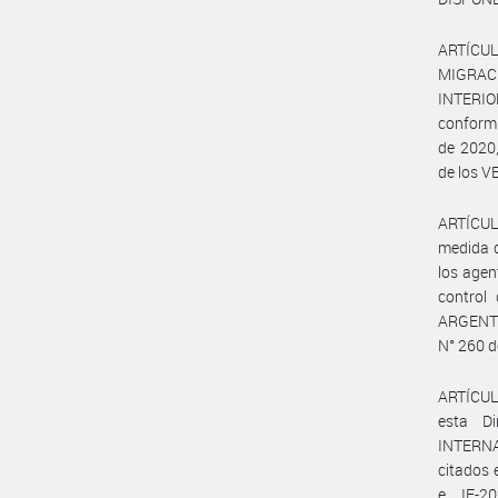
ARTÍCUL
MIGRACI
INTERIO
conformi
de 2020,
de los V
ARTÍCULO
medida d
los agen
control
ARGENTI
N° 260 d
ARTÍCUL
esta Di
INTERNA
citados 
e IF-2