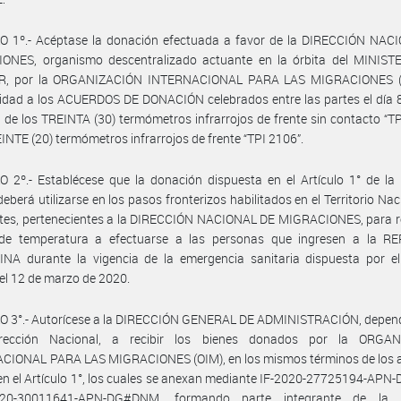
O 1º.- Acéptase la donación efectuada a favor de la DIRECCIÓN NAC
ONES, organismo descentralizado actuante en la órbita del MINIST
R, por la ORGANIZACIÓN INTERNACIONAL PARA LAS MIGRACIONES (
dad a los ACUERDOS DE DONACIÓN celebrados entre las partes el día 8
 de los TREINTA (30) termómetros infrarrojos de frente sin contacto “T
EINTE (20) termómetros infrarrojos de frente “TPI 2106”.
 2º.- Establécese que la donación dispuesta en el Artículo 1° de la
eberá utilizarse en los pasos fronterizos habilitados en el Territorio Nac
tes, pertenecientes a la DIRECCIÓN NACIONAL DE MIGRACIONES, para re
 de temperatura a efectuarse a las personas que ingresen a la R
NA durante la vigencia de la emergencia sanitaria dispuesta por el
el 12 de marzo de 2020.
O 3°.- Autorícese a la DIRECCIÓN GENERAL DE ADMINISTRACIÓN, depend
rección Nacional, a recibir los bienes donados por la ORGA
CIONAL PARA LAS MIGRACIONES (OIM), en los mismos términos de los 
en el Artículo 1°, los cuales se anexan mediante IF-2020-27725194-A
020-30011641-APN-DG#DNM, formando parte integrante de la p