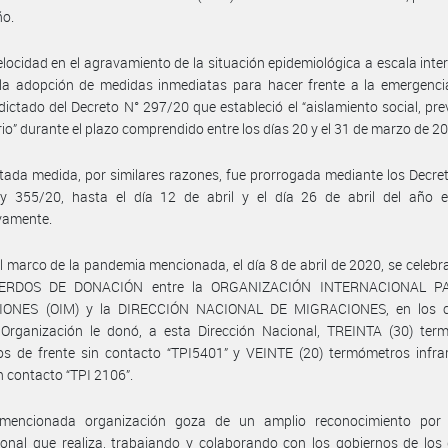
ño.
elocidad en el agravamiento de la situación epidemiológica a escala inte
 la adopción de medidas inmediatas para hacer frente a la emergenci
 dictado del Decreto N° 297/20 que estableció el “aislamiento social, pre
rio” durante el plazo comprendido entre los días 20 y el 31 de marzo de 2
itada medida, por similares razones, fue prorrogada mediante los Decre
y 355/20, hasta el día 12 de abril y el día 26 de abril del año e
vamente.
l marco de la pandemia mencionada, el día 8 de abril de 2020, se celeb
UERDOS DE DONACIÓN entre la ORGANIZACIÓN INTERNACIONAL P
ONES (OIM) y la DIRECCIÓN NACIONAL DE MIGRACIONES, en los c
a Organización le donó, a esta Dirección Nacional, TREINTA (30) ter
jos de frente sin contacto “TPI5401” y VEINTE (20) termómetros infra
in contacto “TPI 2106”.
mencionada organización goza de un amplio reconocimiento por 
ional que realiza, trabajando y colaborando con los gobiernos de los 