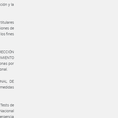
ción y la
titulares
ciones de
los fines
IRECCIÓN
IMIENTO
sonas por
ional.
ONAL DE
 medidas
 Tests de
 Nacional
mergencia