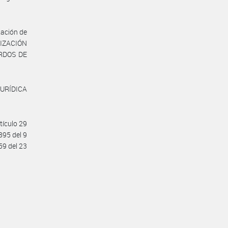
tación de
NIZACIÓN
ERDOS DE
JURÍDICA
tículo 29
895 del 9
59 del 23