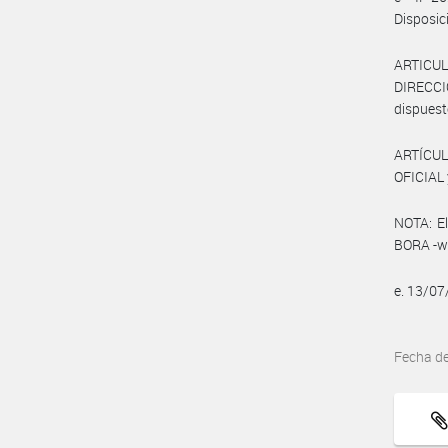
Disposic
ARTICU
DIRECCI
dispuest
ARTÍCUL
OFICIAL 
NOTA: El
BORA -ww
e. 13/0
Fecha d