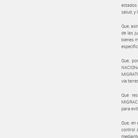
estados 
salud, y
Que, asi
de las j
bienes m
específi
Que, po
NACION
MIGRATOR
vía terre
Que re
MIGRACIO
para evi
Que, en 
control 
mediante