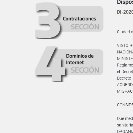
Dispo
DI-20
Ciudad 
VISTO e
NACIONA
MINISTER
Reglamen
el Decre
Decreto 
ACUERD
MIGRACI
CONSID
Que medi
sanitari
ORGANIZA