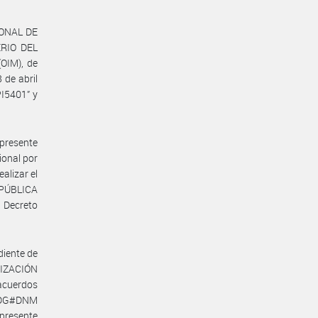
IONAL DE
ERIO DEL
OIM), de
 de abril
PI5401” y
 presente
ional por
alizar el
EPÚBLICA
 Decreto
iente de
NIZACIÓN
acuerdos
PN-DG#DNM
resente