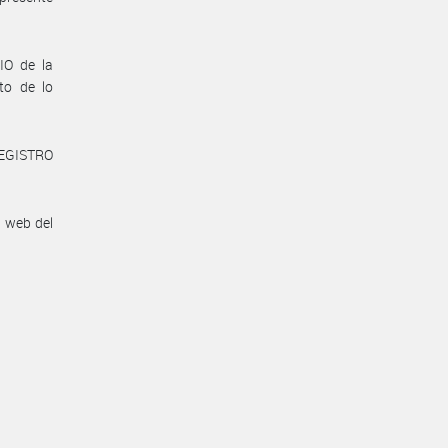
O de la
to de lo
REGISTRO
n web del