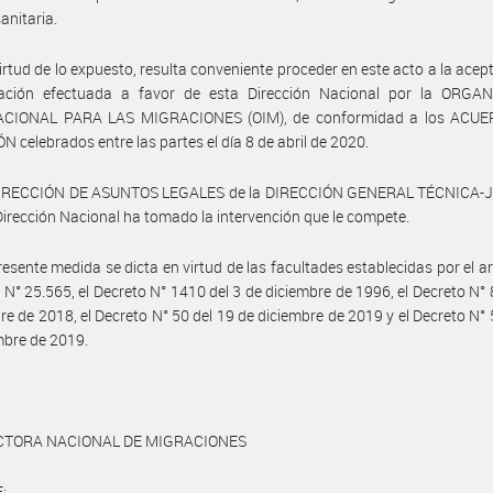
anitaria.
irtud de lo expuesto, resulta conveniente proceder en este acto a la acep
ación efectuada a favor de esta Dirección Nacional por la ORGA
CIONAL PARA LAS MIGRACIONES (OIM), de conformidad a los ACU
 celebrados entre las partes el día 8 de abril de 2020.
DIRECCIÓN DE ASUNTOS LEGALES de la DIRECCIÓN GENERAL TÉCNICA-
Dirección Nacional ha tomado la intervención que le compete.
resente medida se dicta en virtud de las facultades establecidas por el ar
y N° 25.565, el Decreto N° 1410 del 3 de diciembre de 1996, el Decreto N° 
re de 2018, el Decreto N° 50 del 19 de diciembre de 2019 y el Decreto N° 
mbre de 2019.
ECTORA NACIONAL DE MIGRACIONES
: