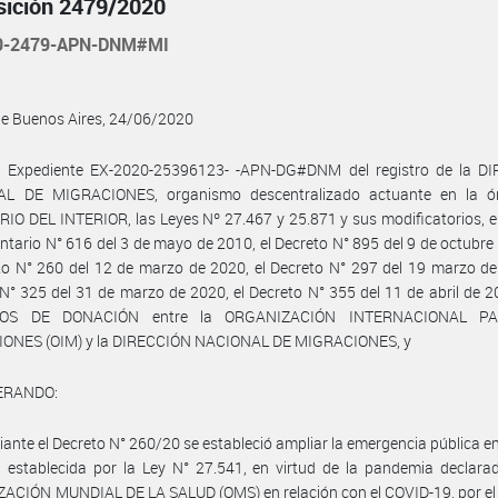
sición 2479/2020
20-2479-APN-DNM#MI
de Buenos Aires, 24/06/2020
l Expediente EX-2020-25396123- -APN-DG#DNM del registro de la D
L DE MIGRACIONES, organismo descentralizado actuante en la ór
IO DEL INTERIOR, las Leyes Nº 27.467 y 25.871 y sus modificatorios, e
tario N° 616 del 3 de mayo de 2010, el Decreto N° 895 del 9 de octubre
to N° 260 del 12 de marzo de 2020, el Decreto N° 297 del 19 marzo de
N° 325 del 31 de marzo de 2020, el Decreto N° 355 del 11 de abril de 2
OS DE DONACIÓN entre la ORGANIZACIÓN INTERNACIONAL P
ONES (OIM) y la DIRECCIÓN NACIONAL DE MIGRACIONES, y
ERANDO:
ante el Decreto N° 260/20 se estableció ampliar la emergencia pública e
a establecida por la Ley N° 27.541, en virtud de la pandemia declara
CIÓN MUNDIAL DE LA SALUD (OMS) en relación con el COVID-19, por el 