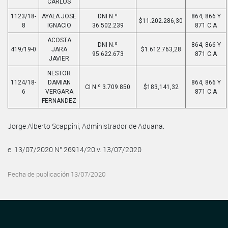
CARLOS
1123/18-
AYALA JOSE
DNI N.º
864, 866 Y
$11.202.286,30
8
IGNACIO
36.502.239
871 C.A
ACOSTA
DNI N.º
864, 866 Y
419/19-0
JARA
$1.612.763,28
95.622.673
871 C.A
JAVIER
NESTOR
1124/18-
DAMIAN
864, 866 Y
CI N.º 3.709.850
$183,141,32
6
VERGARA
871 C.A
FERNANDEZ
Jorge Alberto Scappini, Administrador de Aduana.
e. 13/07/2020 N° 26914/20 v. 13/07/2020
Fecha de publicación 13/07/2020