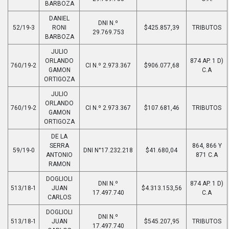
BARBOZA
DANIEL
DNI N.º
52/19-3
RONI
$425.857,39
TRIBUTOS
29.769.753
BARBOZA
JULIO
ORLANDO
874 AP. 1 D)
760/19-2
CI N.º 2.973.367
$906.077,68
GAMON
C.A
ORTIGOZA
JULIO
ORLANDO
760/19-2
CI N.º 2.973.367
$107.681,46
TRIBUTOS
GAMON
ORTIGOZA
DE LA
SERRA
864, 866 Y
59/19-0
DNI N°17.232.218
$41.680,04
ANTONIO
871 C.A
RAMON
DOGLIOLI
DNI N.º
874 AP. 1 D)
513/18-1
JUAN
$4.313.153,56
17.497.740
C.A
CARLOS
DOGLIOLI
DNI N.º
513/18-1
JUAN
$545.207,95
TRIBUTOS
17.497.740