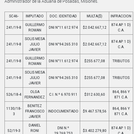
Administrador de la Aduana de Posadas, Misiones.
SC46-
IMPUTADO
DOC. IDENTIDAD
MULTA($)
INFRACCION
GUILLERMO
874 AP. 1 D)
241/19-8
DNI N°11.612.974
$2.042.667,12
ROMAN
C.A.
SOLIS MESA
874 AP. 1 D)
241/19-8
JULIO
DNI N°94.265.310
$2.042.667,12
C.A.
JAVIER
GUILLERMO
241/19-8
DNI N°11.612.974
$255.677,08
TRIBUTOS
ROMAN
SOLIS MESA
241/19-8
JULIO
DNI N°94.265.310
$255.677,08
TRIBUTOS
JAVIER
OLGA
864, 866 Y
526/18-4
C.I. N.º 6.970.911
$312.630,60
FERNANDEZ
871 C.A.
BENITEZ
1130/18-
864, 866 Y
FRANCISCO
INDOCUMENTADO
$9.467.578,56
3
871 C.A.
JAVIER
DANIEL
DNI N.º
874 AP. 1 D)
52/19-3
RONI
$3.402.279,80
29.769.753
C.A.