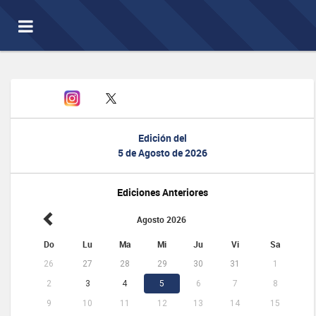
Toggle
navigation
Edición del
5 de Agosto de 2026
Ediciones Anteriores
Agosto 2026
Do
Lu
Ma
Mi
Ju
Vi
Sa
26
27
28
29
30
31
1
2
3
4
5
6
7
8
9
10
11
12
13
14
15