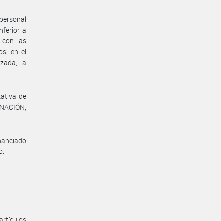
 personal
nferior a
 con las
os, en el
izada, a
zativa de
INACIÓN,
inanciado
o.
artículos