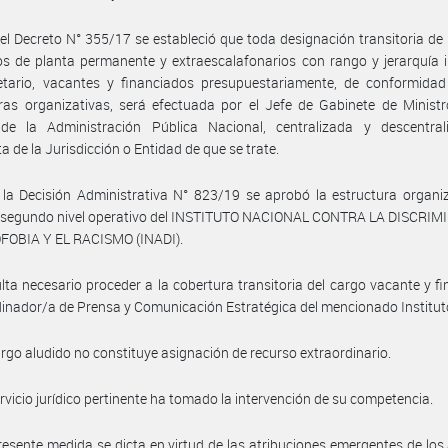
el Decreto N° 355/17 se estableció que toda designación transitoria de
s de planta permanente y extraescalafonarios con rango y jerarquía i
etario, vacantes y financiados presupuestariamente, de conformidad
ras organizativas, será efectuada por el Jefe de Gabinete de Ministr
de la Administración Pública Nacional, centralizada y descentral
a de la Jurisdicción o Entidad de que se trate.
la Decisión Administrativa N° 823/19 se aprobó la estructura organi
y segundo nivel operativo del INSTITUTO NACIONAL CONTRA LA DISCRIM
FOBIA Y EL RACISMO (INADI).
lta necesario proceder a la cobertura transitoria del cargo vacante y f
inador/a de Prensa y Comunicación Estratégica del mencionado Institut
argo aludido no constituye asignación de recurso extraordinario.
ervicio jurídico pertinente ha tomado la intervención de su competencia.
resente medida se dicta en virtud de las atribuciones emergentes de los 