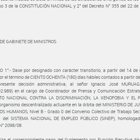
iso 3 de la CONSTITUCIÓN NACIONAL y 2° del Decreto N° 355 del 22 de
 DE GABINETE DE MINISTROS
 1°.- Dase por designado con carácter transitorio, a partir del 14 d
or el término de CIENTO OCHENTA (180) días hábiles contados a partir de
resente decisión administrativa, al señor Ignacio José MURUAGA
32.989) en el cargo de Coordinador de Prensa y Comunicación Estraté
UTO NACIONAL CONTRA LA DISCRIMINACIÓN, LA XENOFOBIA Y EL 
 organismo descentralizado actuante en la órbita del MINISTERIO DE J
 HUMANOS, Nivel B - Grado 0 del Convenio Colectivo de Trabajo Secto
l del SISTEMA NACIONAL DE EMPLEO PÚBLICO (SINEP), homologad
N° 2098/08.
iza el correspondiente pago del Suplemento por Función Ejecutiva Niv