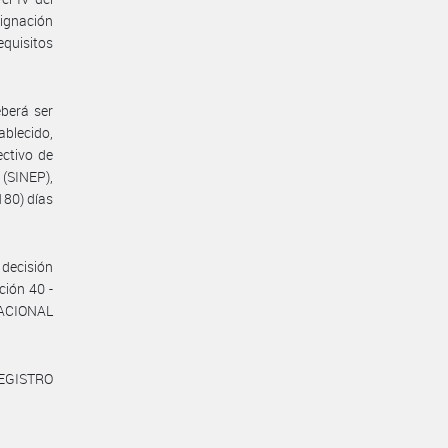
ignación
equisitos
eberá ser
ablecido,
ectivo de
(SINEP),
80) días
decisión
ción 40 -
NACIONAL
REGISTRO