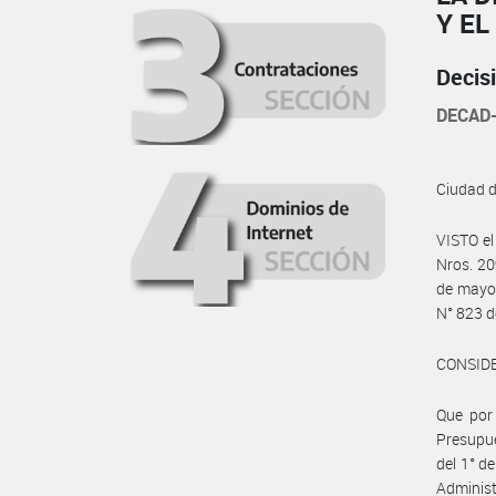
Y EL
Decis
DECAD-
Ciudad 
VISTO el
Nros. 20
de mayo 
N° 823 d
CONSID
Que por 
Presupue
del 1° de
Administ