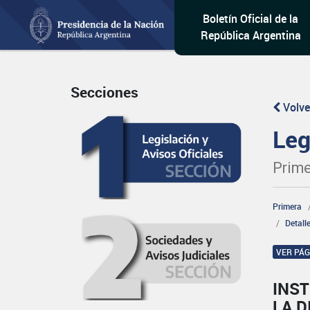
Boletín Oficial de la
República Argentina
Secciones
Volve
Leg
Prime
Primera
Detall
VER PÁ
INS
LA D