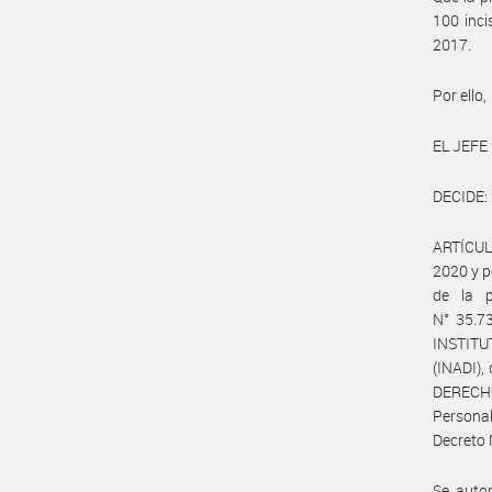
100 inc
2017.
Por ello,
EL JEFE
DECIDE:
ARTÍCULO
2020 y p
de la p
N° 35.7
INSTIT
(INADI),
DERECHOS
Persona
Decreto 
Se autor