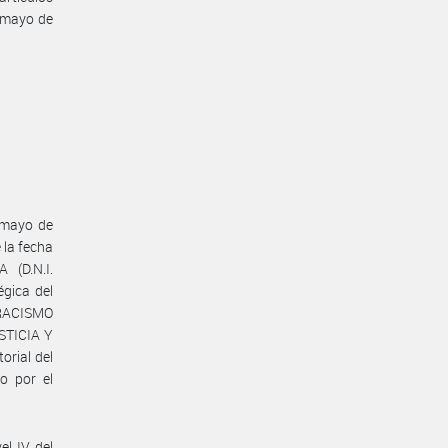
 mayo de
e mayo de
 la fecha
 (D.N.I.
gica del
RACISMO
USTICIA Y
rial del
o por el
el IV del