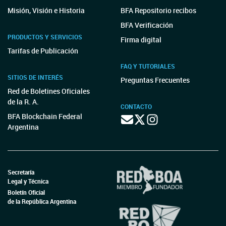
Misión, Visión e Historia
BFA Repositorio recibos
BFA Verificación
PRODUCTOS Y SERVICIOS
Firma digital
Tarifas de Publicación
FAQ Y TUTORIALES
SITIOS DE INTERÉS
Preguntas Frecuentes
Red de Boletines Oficiales
de la R. A.
CONTACTO
BFA Blockchain Federal
Argentina
Secretaría
Legal y Técnica
Boletín Oficial
de la República Argentina