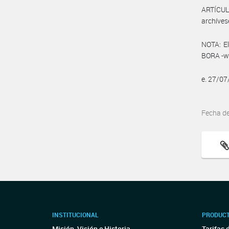
ARTÍCULO
archíves
NOTA: El
BORA -ww
e. 27/0
Fecha d
INSTITUCIONAL
PRODUCT
Misión, Visión e Historia
Tarifas 