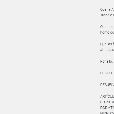
Que la A
Trabajo 
Que por
homolog
Que las 
atribuci
Por ello,
EL SECR
RESUELV
ARTÍCULO
CD-20
DGDMT#
HIDROCA