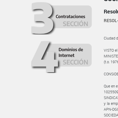
Resol
RESOL
Ciudad 
VISTO e
MINISTE
(t.o. 197
CONSID
Que en 
102550
SINDICA
y la em
APN-DG
SOCIEDA