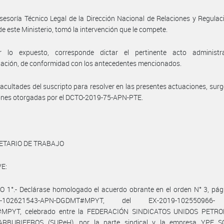
sesoría Técnico Legal de la Dirección Nacional de Relaciones y Regulac
de este Ministerio, tomó la intervención que le compete.
 lo expuesto, corresponde dictar el pertinente acto administr
ación, de conformidad con los antecedentes mencionados.
facultades del suscripto para resolver en las presentes actuaciones, surg
ones otorgadas por el DCTO-2019-75-APN-PTE.
ETARIO DE TRABAJO
E:
 1°.- Declárase homologado el acuerdo obrante en el orden N° 3, pág
19-102621543-APN-DGDMT#MPYT, del EX-2019-102550966-
MPYT, celebrado entre la FEDERACIÓN SINDICATOS UNIDOS PETRO
RBURIFEROS (SUPeH), por la parte sindical y la empresa YPF 