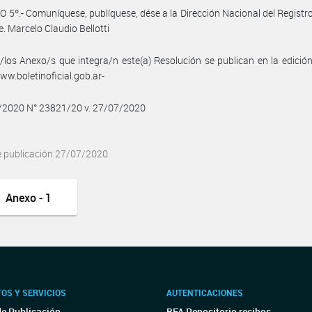
 5º.- Comuníquese, publíquese, dése a la Dirección Nacional del Registro 
e. Marcelo Claudio Bellotti
/los Anexo/s que integra/n este(a) Resolución se publican en la edició
w.boletinoficial.gob.ar-
7/2020 N° 23821/20 v. 27/07/2020
e publicación 27/07/2020
Anexo - 1
OS Y SERVICIOS
AUTENTICACIONES
de Publicación
BFA Repositorio recibos