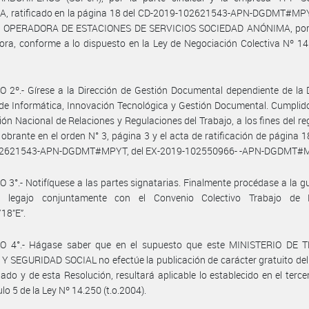
, ratificado en la página 18 del CD-2019-102621543-APN-DGDMT#MPYT
 OPERADORA DE ESTACIONES DE SERVICIOS SOCIEDAD ANÓNIMA, por 
ra, conforme a lo dispuesto en la Ley de Negociación Colectiva Nº 14.
 2º.- Gírese a la Dirección de Gestión Documental dependiente de la 
de Informática, Innovación Tecnológica y Gestión Documental. Cumplid
ción Nacional de Relaciones y Regulaciones del Trabajo, a los fines del reg
obrante en el orden N° 3, página 3 y el acta de ratificación de página 1
2621543-APN-DGDMT#MPYT, del EX-2019-102550966- -APN-DGDMT#
 3°.- Notifíquese a las partes signatarias. Finalmente procédase a la g
e legajo conjuntamente con el Convenio Colectivo Trabajo de
18”E”.
O 4°.- Hágase saber que en el supuesto que este MINISTERIO DE 
 SEGURIDAD SOCIAL no efectúe la publicación de carácter gratuito de
do y de esta Resolución, resultará aplicable lo establecido en el terce
ulo 5 de la Ley Nº 14.250 (t.o.2004).