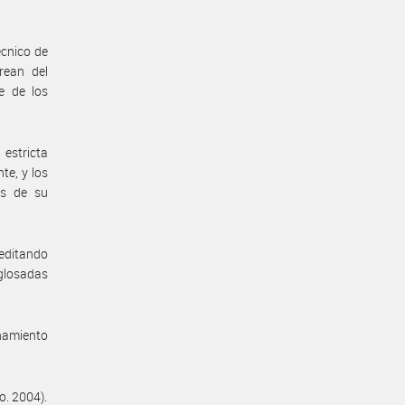
écnico de
rean del
e de los
estricta
te, y los
es de su
reditando
 glosadas
enamiento
o. 2004).