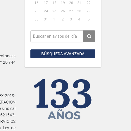
16
17
18
19
20
21
22
23
24
25
26
27
28
29
30
31
1
2
3
4
5
BÚSQUEDA AVANZADA
entonces
º 20.744
EX-2019-
ERACIÓN
sindical
2621543-
RVICIOS
a Ley de