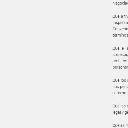
Negociac
Que a tr
Inspecc
Conveni
términos
Que el 
correspo
ámbitos
personer
Que los 
sus pers
a los pr
Que las 
legal vig
Que asim