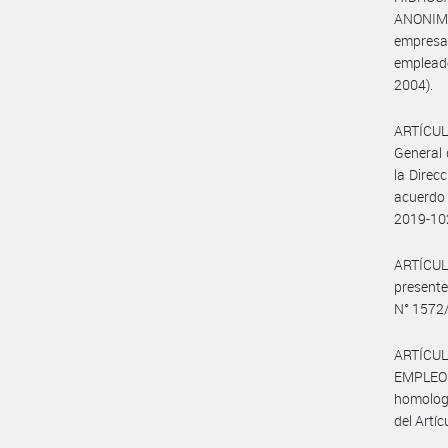
ANONIMA
empresa
empleado
2004).
ARTÍCULO
General 
la Direc
acuerdo 
2019-10
ARTÍCULO
present
N° 1572/
ARTÍCUL
EMPLEO Y
homologa
del Artíc