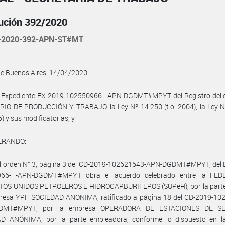
ución 392/2020
-2020-392-APN-ST#MT
de Buenos Aires, 14/04/2020
l Expediente EX-2019-102550966- -APN-DGDMT#MPYT del Registro del 
RIO DE PRODUCCIÓN Y TRABAJO, la Ley Nº 14.250 (t.o. 2004), la Ley N
6) y sus modificatorias, y
ERANDO:
el orden N° 3, página 3 del CD-2019-102621543-APN-DGDMT#MPYT, del 
966- -APN-DGDMT#MPYT obra el acuerdo celebrado entre la FED
TOS UNIDOS PETROLEROS E HIDROCARBURIFEROS (SUPeH), por la parte 
presa YPF SOCIEDAD ANONIMA, ratificado a página 18 del CD-2019-10
DMT#MPYT, por la empresa OPERADORA DE ESTACIONES DE SE
D ANÓNIMA, por la parte empleadora, conforme lo dispuesto en l