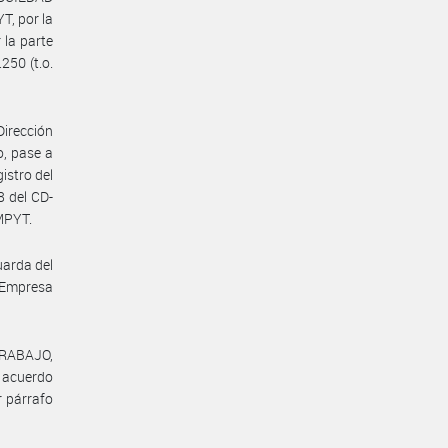
, por la
la parte
250 (t.o.
Dirección
o, pase a
istro del
8 del CD-
MPYT.
uarda del
 Empresa
TRABAJO,
l acuerdo
r párrafo