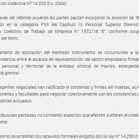
ión Colectiva Nº 14.250 (t.o. 2004).
avés del referido acuerdo las partes pactan incorporar la posición de T
ión en la categoría PS3 del Capítulo IV, Personal Superior Downst
o Colectivo de Trabajo de Empresa N° 1572/18 “E”, conforme surg
 del texto.
ámbito de aplicación del mentado instrumento se circunscribe a la 
ndencia entre el alcance de representación del sector empresario firman
 personal y territorial de la entidad sindical de marras, emergent
ía gremial.
agentes negociales han ratificado el contenido y firmas allí insertas, ac
onerías y facultades para negociar colectivamente con las constancias
esentes actuados.
cláusulas pactadas no contienen aspectos que afecten o alteren el ord
ente.
ismo se acreditan los recaudos formales exigidos por la Ley N° 14.250 (t.