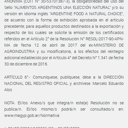
ANÓNIMA (CUIT N° 30-53701387-3), la obligatoriedad del uso del
Sello “ALIMENTOS ARGENTINOS UNA ELECCIÓN NATURAL” y/o su
versión en idioma inglés “ARGENTINE FOOD A NATURAL CHOICE”,
de acuerdo con la forma de exhibición aprobada en el artículo
precedente; para aquellos productos destinados a la exportación y
respecto de los cuales se solicite la emisión de los certificados
referidos en el Artículo 2° de la Resolución N° RESOL-2017-90-APN-
MA de fecha 12 de abril de 2017 del ex-MINISTERIO DE
AGROINDUSTRIA y su modificatoria, a los efectos del reintegro
adicional establecido por el Artículo 4° del Decreto N° 1.341 de fecha
30 de diciembre de 2016.
ARTÍCULO 6°.- Comuníquese, publíquese, dése a la DIRECCIÓN
NACIONAL DEL REGISTRO OFICIAL y archívese. Marcelo Eduardo
Alos
NOTA: El/los Anexo/s que integra/n este(a) Resolución no se
publica/n. El/los mismo/s podrá/n ser consultado/s en:
www.magyp.gob.ar/Normativa