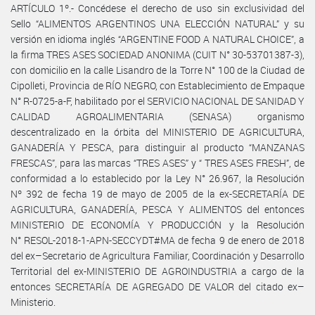
ARTÍCULO 1º.- Concédese el derecho de uso sin exclusividad del
Sello “ALIMENTOS ARGENTINOS UNA ELECCIÓN NATURAL” y su
versión en idioma inglés “ARGENTINE FOOD A NATURAL CHOICE”, a
la firma TRES ASES SOCIEDAD ANONIMA (CUIT N° 30-53701387-3),
con domicilio en la calle Lisandro de la Torre N° 100 de la Ciudad de
Cipolleti, Provincia de RÍO NEGRO, con Establecimiento de Empaque
N° R-0725-a-F, habilitado por el SERVICIO NACIONAL DE SANIDAD Y
CALIDAD AGROALIMENTARIA (SENASA) organismo
descentralizado en la órbita del MINISTERIO DE AGRICULTURA,
GANADERÍA Y PESCA, para distinguir al producto “MANZANAS
FRESCAS”, para las marcas “TRES ASES” y “ TRES ASES FRESH”, de
conformidad a lo establecido por la Ley N° 26.967, la Resolución
Nº 392 de fecha 19 de mayo de 2005 de la ex-SECRETARÍA DE
AGRICULTURA, GANADERÍA, PESCA Y ALIMENTOS del entonces
MINISTERIO DE ECONOMÍA Y PRODUCCIÓN y la Resolución
N° RESOL-2018-1-APN-SECCYDT#MA de fecha 9 de enero de 2018
del ex–Secretario de Agricultura Familiar, Coordinación y Desarrollo
Territorial del ex-MINISTERIO DE AGROINDUSTRIA a cargo de la
entonces SECRETARÍA DE AGREGADO DE VALOR del citado ex–
Ministerio.