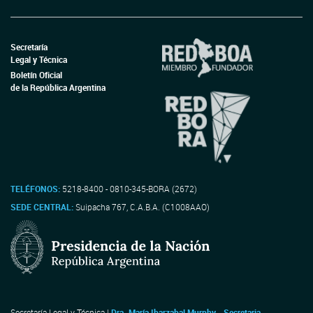
Secretaría
Legal y Técnica
Boletín Oficial
de la República Argentina
TELÉFONOS:
5218-8400 - 0810-345-BORA (2672)
SEDE CENTRAL:
Suipacha 767, C.A.B.A. (C1008AAO)
Secretaría Legal y Técnica |
Dra. María Ibarzabal Murphy - Secretaria