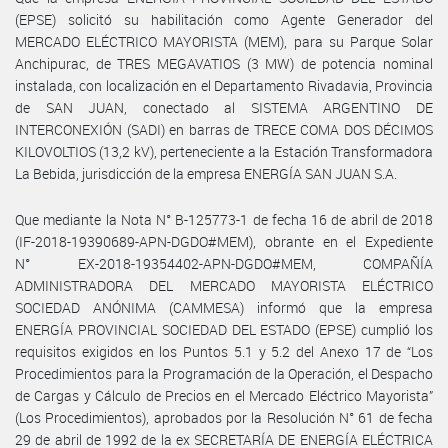
(EPSE) solicitó su habilitación como Agente Generador del
MERCADO ELÉCTRICO MAYORISTA (MEM), para su Parque Solar
Anchipurac, de TRES MEGAVATIOS (3 MW) de potencia nominal
instalada, con localización en el Departamento Rivadavia, Provincia
de SAN JUAN, conectado al SISTEMA ARGENTINO DE
INTERCONEXIÓN (SADI) en barras de TRECE COMA DOS DÉCIMOS
KILOVOLTIOS (13,2 kV), perteneciente a la Estación Transformadora
La Bebida, jurisdicción de la empresa ENERGÍA SAN JUAN S.A.
Que mediante la Nota N° B-125773-1 de fecha 16 de abril de 2018
(IF-2018-19390689-APN-DGDO#MEM), obrante en el Expediente
N° EX-2018-19354402-APN-DGDO#MEM, COMPAÑÍA
ADMINISTRADORA DEL MERCADO MAYORISTA ELÉCTRICO
SOCIEDAD ANÓNIMA (CAMMESA) informó que la empresa
ENERGÍA PROVINCIAL SOCIEDAD DEL ESTADO (EPSE) cumplió los
requisitos exigidos en los Puntos 5.1 y 5.2 del Anexo 17 de “Los
Procedimientos para la Programación de la Operación, el Despacho
de Cargas y Cálculo de Precios en el Mercado Eléctrico Mayorista”
(Los Procedimientos), aprobados por la Resolución N° 61 de fecha
29 de abril de 1992 de la ex SECRETARÍA DE ENERGÍA ELÉCTRICA