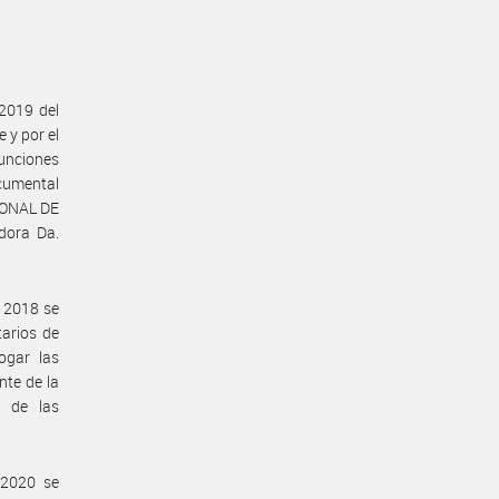
2019 del
y por el
unciones
ocumental
CIONAL DE
dora Da.
 2018 se
arios de
ogar las
nte de la
s de las
 2020 se