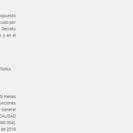
dispuesto
ituido por
 Decreto
 y en el
NTARIA
(6) meses
funciones
 General
CALIDAD
90.304),
 de 2019