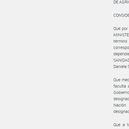
DE AGRI
CONSID
Que por
MINISTE
término 
correspo
dependie
SANIDAD
Daniela 
Que med
faculta 
Gobiern
designac
Nación 
designac
Que a t