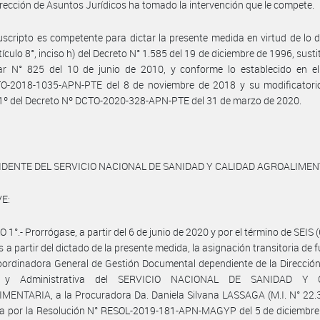
irección de Asuntos Jurídicos ha tomado la intervención que le compete.
uscripto es competente para dictar la presente medida en virtud de lo 
tículo 8°, inciso h) del Decreto N° 1.585 del 19 de diciembre de 1996, sust
lar N° 825 del 10 de junio de 2010, y conforme lo establecido en el
O-2018-1035-APN-PTE del 8 de noviembre de 2018 y su modificatorio
 1º del Decreto Nº DCTO-2020-328-APN-PTE del 31 de marzo de 2020.
IDENTE DEL SERVICIO NACIONAL DE SANIDAD Y CALIDAD AGROALIME
E:
 1°.- Prorrógase, a partir del 6 de junio de 2020 y por el término de SEIS 
 a partir del dictado de la presente medida, la asignación transitoria de 
rdinadora General de Gestión Documental dependiente de la Dirección
a y Administrativa del SERVICIO NACIONAL DE SANIDAD Y 
ENTARIA, a la Procuradora Da. Daniela Silvana LASSAGA (M.I. N° 22.3
ta por la Resolución N° RESOL-2019-181-APN-MAGYP del 5 de diciembre