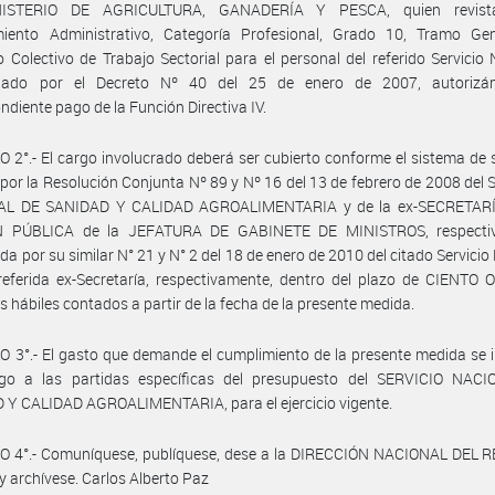
NISTERIO DE AGRICULTURA, GANADERÍA Y PESCA, quien revist
iento Administrativo, Categoría Profesional, Grado 10, Tramo Gen
 Colectivo de Trabajo Sectorial para el personal del referido Servicio 
ado por el Decreto Nº 40 del 25 de enero de 2007, autorizá
ndiente pago de la Función Directiva IV.
 2°.- El cargo involucrado deberá ser cubierto conforme el sistema de 
 por la Resolución Conjunta Nº 89 y Nº 16 del 13 de febrero de 2008 del
L DE SANIDAD Y CALIDAD AGROALIMENTARIA y de la ex-SECRETAR
 PÚBLICA de la JEFATURA DE GABINETE DE MINISTROS, respecti
da por su similar N° 21 y N° 2 del 18 de enero de 2010 del citado Servicio
referida ex-Secretaría, respectivamente, dentro del plazo de CIENTO
as hábiles contados a partir de la fecha de la presente medida.
 3°.- El gasto que demande el cumplimiento de la presente medida se
go a las partidas específicas del presupuesto del SERVICIO NAC
 Y CALIDAD AGROALIMENTARIA, para el ejercicio vigente.
O 4°.- Comuníquese, publíquese, dese a la DIRECCIÓN NACIONAL DEL 
y archívese. Carlos Alberto Paz