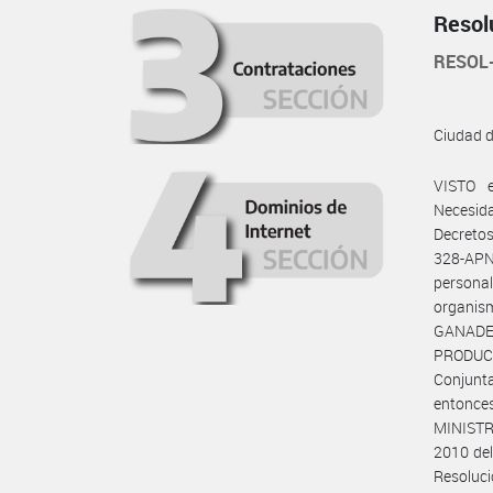
Resol
RESOL
Ciudad 
VISTO e
Necesid
Decreto
328-APN-
person
organis
GANADE
PRODUCC
Conjunta
entonc
MINISTRO
2010 del
Resoluc