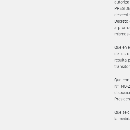
autoriza
PRESID
descentr
Decreto
a prorro
mismas c
Que en e
de los o
resulta 
transitor
Que con
N° NO-2
disposic
Presiden
Que se c
la medid