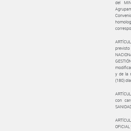
del MI
Agrupam
Convenio
homolog
correspo
ARTÍCULO
previsto
NACIONA
GESTIÓN
modifica
y de la 
(180) dí
ARTÍCULO
con car
SANIDAD
ARTÍCUL
OFICIAL 