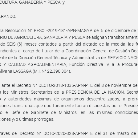
CULTURA, GANADERÍA Y PESCA, y
ERANDO:
 la Resolución N° RESOL-2019-181-APN-MAGYP del 5 de diciembre de 
RIO DE AGRICULTURA, GANADERÍA Y PESCA se asignan transitoriamente 
de SEIS (6) meses contados a partir del dictado de la medida, las f
ndientes al cargo de titular de la Coordinación General de Gestión D
nte de la Dirección General Técnica y Administrativa del SERVICIO NA
 Y CALIDAD AGROALIMENTARIA, Función Directiva IV, a la Procura
Silvana LASSAGA (M.I. N° 22.390.304).
iante el Decreto N° DECTO-2018-1035-APN-PTE del 8 de noviembre de
a los Ministros, Secretarios de la PRESIDENCIA DE LA NACIÓN, Secret
o y autoridades máximas de organismos descentralizados, a prorr
iones transitorias que oportunamente fueran dispuestas por el Preside
o el Jefe de Gabinete de Ministros, en las mismas condicione
iones y/o últimas prórrogas.
ravés del Decreto N° DCTO-2020-328-APN-PTE del 31 de marzo de