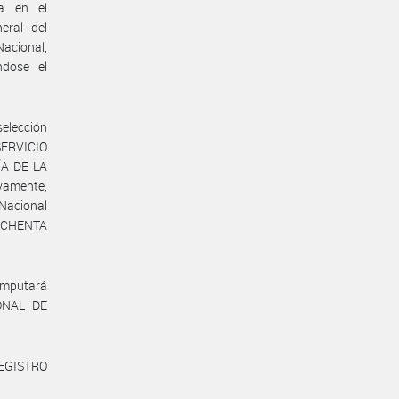
a en el
eral del
Nacional,
ndose el
selección
 SERVICIO
ÍA DE LA
vamente,
 Nacional
 OCHENTA
 imputará
IONAL DE
REGISTRO