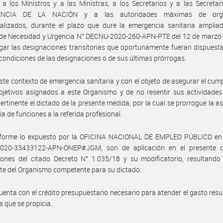
 a los Ministros y a las Ministras, a los Secretarios y a las Secretar
ENCIA DE LA NACIÓN y a las autoridades máximas de org
alizados, durante el plazo que dure la emergencia sanitaria ampliad
 de Necesidad y Urgencia N° DECNU-2020-260-APN-PTE del 12 de marzo 
gar las designaciones transitorias que oportunamente fueran dispuesta
ondiciones de las designaciones o de sus últimas prórrogas.
ste contexto de emergencia sanitaria y con el objeto de asegurar el cum
bjetivos asignados a este Organismo y de no resentir sus actividades
pertinente el dictado de la presente medida, por la cual se prorrogue la a
ia de funciones a la referida profesional.
forme lo expuesto por la OFICINA NACIONAL DE EMPLEO PÚBLICO en
020-33433122-APN-ONEP#JGM, son de aplicación en el presente c
iones del citado Decreto N° 1.035/18 y su modificatorio, resultando
te del Organismo competente para su dictado.
uenta con el crédito presupuestario necesario para atender el gasto resu
a que se propicia.