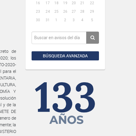
16
17
18
19
20
21
22
23
24
25
26
27
28
29
30
31
1
2
3
4
5
creto de
BÚSQUEDA AVANZADA
020; los
TO-2020-
l para el
NTARIA,
CULTURA,
NOMÍA Y
solución
l y de la
NETE DE
 enero de
mente; la
NISTERIO