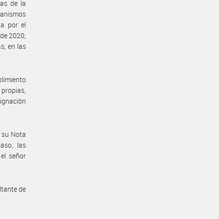
ias de la
anismos
a por el
de 2020,
s, en las
plimiento
 propias,
signación
 su Nota
aso, las
 el señor
ltante de