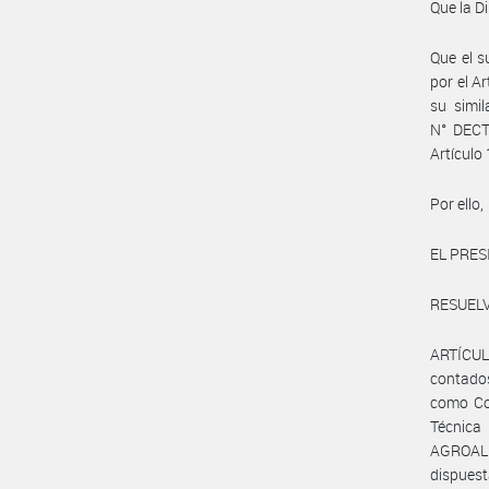
Que la D
Que el s
por el Ar
su simi
N° DECT
Artículo
Por ello,
EL PRES
RESUELV
ARTÍCULO
contados
como Coo
Técnic
AGROALIM
dispues