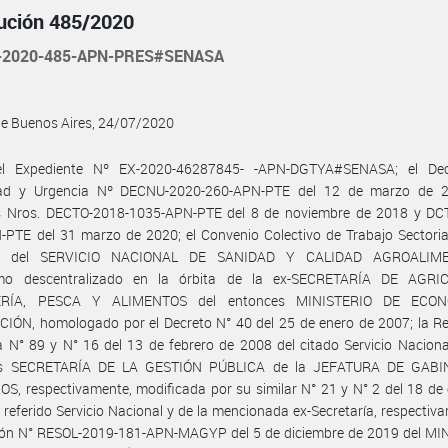
ución 485/2020
-2020-485-APN-PRES#SENASA
de Buenos Aires, 24/07/2020
l Expediente Nº EX-2020-46287845- -APN-DGTYA#SENASA; el De
ad y Urgencia Nº DECNU-2020-260-APN-PTE del 12 de marzo de 2
s Nros. DECTO-2018-1035-APN-PTE del 8 de noviembre de 2018 y DC
PTE del 31 marzo de 2020; el Convenio Colectivo de Trabajo Sectoria
al del SERVICIO NACIONAL DE SANIDAD Y CALIDAD AGROALIME
mo descentralizado en la órbita de la ex-SECRETARÍA DE AGRI
RÍA, PESCA Y ALIMENTOS del entonces MINISTERIO DE ECO
IÓN, homologado por el Decreto N° 40 del 25 de enero de 2007; la Re
 N° 89 y N° 16 del 13 de febrero de 2008 del citado Servicio Naciona
es SECRETARÍA DE LA GESTIÓN PÚBLICA de la JEFATURA DE GABI
S, respectivamente, modificada por su similar N° 21 y N° 2 del 18 de
 referido Servicio Nacional y de la mencionada ex-Secretaría, respectiva
ión N° RESOL-2019-181-APN-MAGYP del 5 de diciembre de 2019 del MI