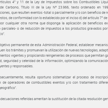
rtículos 4° y 11 de la Ley de Impuestos sobre los Combustibles Líqu
 de Carbono, Título III de la Ley Nº 23.966, texto ordenado en 19
ciones, que resulten exentos -total o parcialmente y/o con beneficio de 
stos, de conformidad con lo establecido por el inciso d) del artículo 7° de 
por cualquier otra norma que disponga la aplicación de beneficios ex
o parciales- o de reducción de impuestos a los productos gravados por
co”.
bjetivo permanente de esta Administración Federal, establecer mecan
quen los trámites y promuevan la utilización de nuevas tecnologías, adap
ientos vigentes y propiciando reingenierías de procesos que permitan g
ad, seguridad y celeridad de la información, optimizando la comunicació
yentes y responsables.
ecuentemente, resulta oportuno sistematizar el proceso de inscripci
n de operadores de combustibles exentos y/o con tratamiento diferen
geográfico”.
adecuaciones referidas ameritan la sustitución de la citada resolución gen