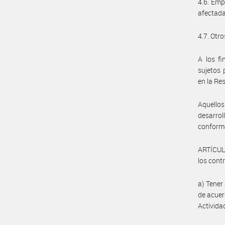
4.6. Emp
afectadas
4.7. Otr
A los fi
sujetos 
en la Re
Aquellos
desarrol
conforme
ARTÍCULO 
los cont
a) Tener
de acuer
Activida