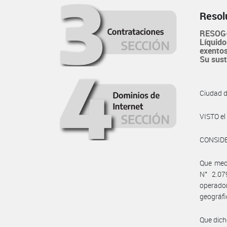
Resol
RESOG-
Líquido
exentos
Su sust
Ciudad 
VISTO e
CONSID
Que medi
N° 2.07
operado
geográfi
Que dich