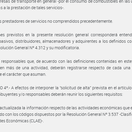
resas de transporte en general -por el consumo de combustibles en las
 a la prestación de tales servicios-.
os prestadores de servicios no comprendidos precedentemente.
nes previstos en la presente resolución general corresponderá enten
pasivos, distribuidores, almacenadores y adquirentes a los definidos c
solución General Nº 4.312 y su modificatoria.
 responsables que, de acuerdo con las definiciones contenidas en este 
len más de una actividad, deberán registrarse respecto de cada una 
 el carácter que asuman.
4º.- A efectos de interponer la “solicitud de alta” prevista en el artículo
ribuyentes y/o responsables deberán reunir los siguientes requisitos:
 actualizada la información respecto de las actividades económicas que 
do con los códigos dispuestos por la Resolución General Nº 3.537 -Clasif
des Económicas (CLAE)-.