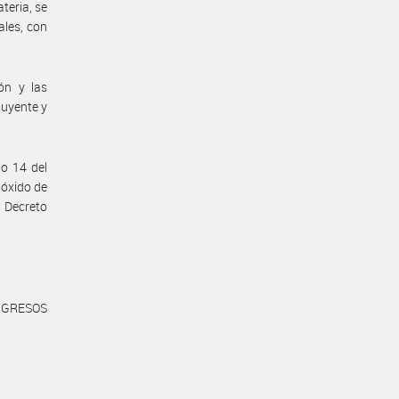
teria, se
ales, con
ón y las
buyente y
lo 14 del
ióxido de
l Decreto
NGRESOS