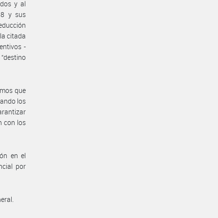
idos y al
98 y sus
reducción
la citada
entivos -
 “destino
ismos que
tando los
arantizar
n con los
ón en el
cial por
eral.