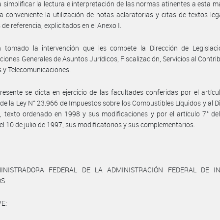
 simplificar la lectura e interpretación de las normas atinentes a esta ma
a conveniente la utilización de notas aclaratorias y citas de textos leg
de referencia, explicitados en el Anexo I.
 tomado la intervención que les compete la Dirección de Legislaci
ciones Generales de Asuntos Jurídicos, Fiscalización, Servicios al Contri
 y Telecomunicaciones.
resente se dicta en ejercicio de las facultades conferidas por el artícu
II de la Ley N° 23.966 de Impuestos sobre los Combustibles Líquidos y al D
 texto ordenado en 1998 y sus modificaciones y por el artículo 7° de
el 10 de julio de 1997, sus modificatorios y sus complementarios.
INISTRADORA FEDERAL DE LA ADMINISTRACIÓN FEDERAL DE I
OS
E: