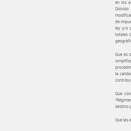
en los a
Dióxido
modifica
de impue
ley y/o 
totales 
geográfi
Que es o
simplifi
procedim
la calid
contribu
Que cons
“Régime
destino 
Que las 