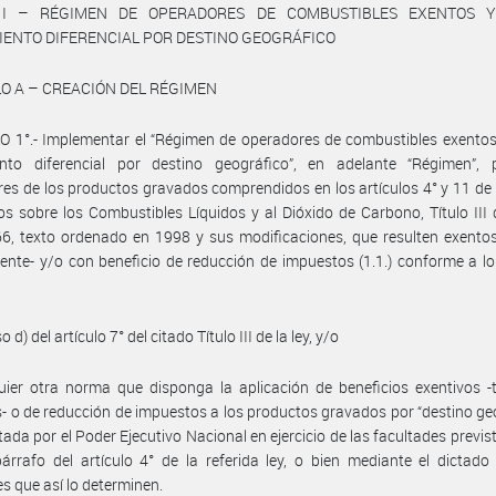
 I – RÉGIMEN DE OPERADORES DE COMBUSTIBLES EXENTOS 
IENTO DIFERENCIAL POR DESTINO GEOGRÁFICO
O A – CREACIÓN DEL RÉGIMEN
 1°.- Implementar el “Régimen de operadores de combustibles exentos
ento diferencial por destino geográfico”, en adelante “Régimen”, 
es de los productos gravados comprendidos en los artículos 4° y 11 de 
s sobre los Combustibles Líquidos y al Dióxido de Carbono, Título III 
6, texto ordenado en 1998 y sus modificaciones, que resulten exentos
ente- y/o con beneficio de reducción de impuestos (1.1.) conforme a lo
so d) del artículo 7° del citado Título III de la ley, y/o
uier otra norma que disponga la aplicación de beneficios exentivos -
s- o de reducción de impuestos a los productos gravados por “destino ge
ctada por el Poder Ejecutivo Nacional en ejercicio de las facultades previs
árrafo del artículo 4° de la referida ley, o bien mediante el dictado
es que así lo determinen.