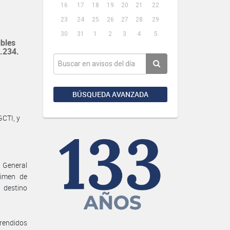
16
17
18
19
20
21
22
23
24
25
26
27
28
29
30
31
1
2
3
4
5
ibles
1.234.
BÚSQUEDA AVANZADA
CTI, y
n General
gimen de
 destino
prendidos