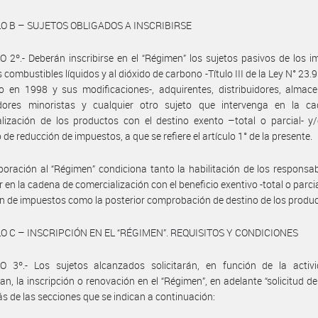
O B – SUJETOS OBLIGADOS A INSCRIBIRSE
 2º.- Deberán inscribirse en el “Régimen” los sujetos pasivos de los 
 combustibles líquidos y al dióxido de carbono -Título III de la Ley N° 23.
 en 1998 y sus modificaciones-, adquirentes, distribuidores, almace
dores minoristas y cualquier otro sujeto que intervenga en la c
lización de los productos con el destino exento –total o parcial- y
 de reducción de impuestos, a que se refiere el artículo 1° de la presente.
poración al “Régimen” condiciona tanto la habilitación de los responsa
r en la cadena de comercialización con el beneficio exentivo -total o parci
n de impuestos como la posterior comprobación de destino de los produc
O C – INSCRIPCIÓN EN EL “RÉGIMEN”. REQUISITOS Y CONDICIONES
O 3º.- Los sujetos alcanzados solicitarán, en función de la activ
lan, la inscripción o renovación en el “Régimen”, en adelante “solicitud de 
s de las secciones que se indican a continuación: