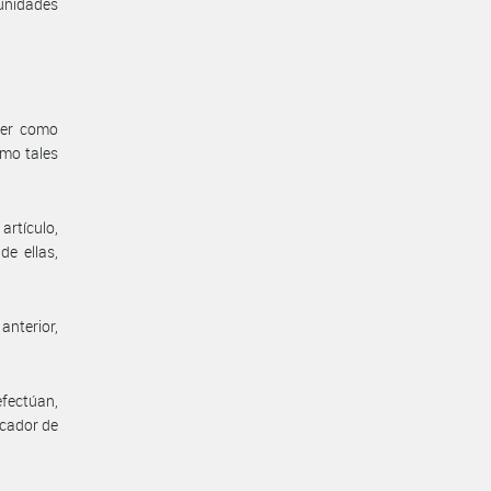
 unidades
der como
omo tales
artículo,
de ellas,
 anterior,
efectúan,
icador de