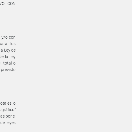
Y/O CON
 y/o con
para los
la Ley de
de la Ley
 -total o
 previsto
totales o
ográfico”
tas por el
 de leyes