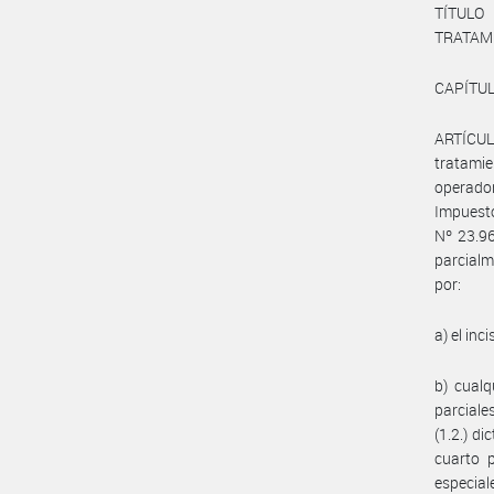
TÍTULO
TRATAM
CAPÍTUL
ARTÍCULO
tratami
operador
Impuesto
Nº 23.96
parcialm
por:
a) el inci
b) cualq
parciale
(1.2.) di
cuarto p
especial