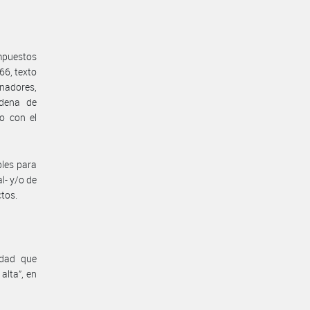
impuestos
966, texto
nadores,
adena de
/o con el
bles para
al- y/o de
tos.
idad que
alta”, en