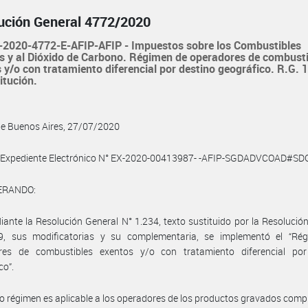
ución General 4772/2020
2020-4772-E-AFIP-AFIP - Impuestos sobre los Combustibles
s y al Dióxido de Carbono. Régimen de operadores de combust
 y/o con tratamiento diferencial por destino geográfico. R.G. 
itución.
de Buenos Aires, 27/07/2020
l Expediente Electrónico N° EX-2020-00413987- -AFIP-SGDADVCOAD#SDG
ERANDO:
ante la Resolución General N° 1.234, texto sustituido por la Resolució
9, sus modificatorias y su complementaria, se implementó el “Ré
res de combustibles exentos y/o con tratamiento diferencial por
co”.
o régimen es aplicable a los operadores de los productos gravados com