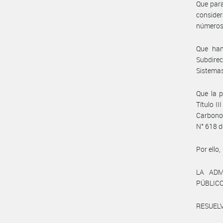
Que para
consider
números 
Que han
Subdirec
Sistemas
Que la p
Título I
Carbono,
N° 618 d
Por ello,
LA ADM
PÚBLIC
RESUELV