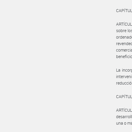
CAPÍTUL
ARTÍCULO
sobre los
ordenado
revende
comercia
beneficio
La incor
interveni
reducció
CAPÍTUL
ARTÍCUL
desarrol
una o má