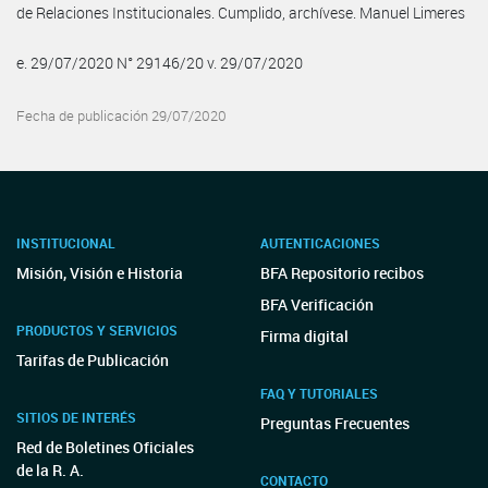
de Relaciones Institucionales. Cumplido, archívese. Manuel Limeres
e. 29/07/2020 N° 29146/20 v. 29/07/2020
Fecha de publicación 29/07/2020
INSTITUCIONAL
AUTENTICACIONES
Misión, Visión e Historia
BFA Repositorio recibos
BFA Verificación
PRODUCTOS Y SERVICIOS
Firma digital
Tarifas de Publicación
FAQ Y TUTORIALES
SITIOS DE INTERÉS
Preguntas Frecuentes
Red de Boletines Oficiales
de la R. A.
CONTACTO