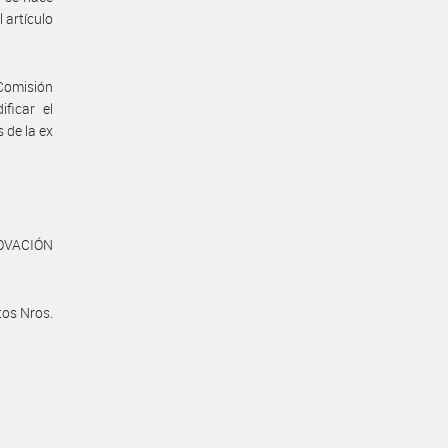
 artículo
 Comisión
ficar el
 de la ex
NOVACIÓN
tos Nros.