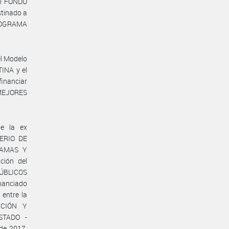
el FONDO
tinado a
PROGRAMA
el Modelo
INA y el
inanciar
MEJORES
e la ex
ERIO DE
RAMAS Y
ción del
ÚBLICOS
nanciado
entre la
CCIÓN Y
STADO -
de 2017,