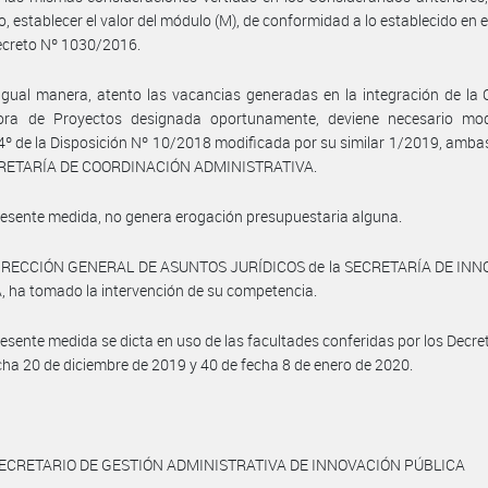
o, establecer el valor del módulo (M), de conformidad a lo establecido en el
ecreto Nº 1030/2016.
igual manera, atento las vacancias generadas en la integración de la
ora de Proyectos designada oportunamente, deviene necesario modi
 4º de la Disposición Nº 10/2018 modificada por su similar 1/2019, ambas
RETARÍA DE COORDINACIÓN ADMINISTRATIVA.
resente medida, no genera erogación presupuestaria alguna.
DIRECCIÓN GENERAL DE ASUNTOS JURÍDICOS de la SECRETARÍA DE IN
 ha tomado la intervención de su competencia.
resente medida se dicta en uso de las facultades conferidas por los Decre
cha 20 de diciembre de 2019 y 40 de fecha 8 de enero de 2020.
ECRETARIO DE GESTIÓN ADMINISTRATIVA DE INNOVACIÓN PÚBLICA