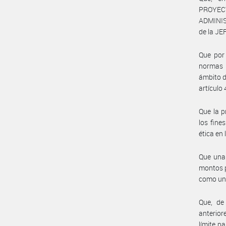
PROYEC
ADMINIS
de la J
Que por
normas 
ámbito d
artículo 
Que la p
los fines
ética en
Que una 
montos p
como uni
Que, de
anterio
límite p