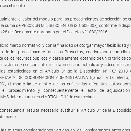
n sea el monto.
ualmente, el valor del módulo para los procedimientos de selección se 
n la suma de PESOS UN MIL SEISCIENTOS ($ 1.600,00.-), conforme lo disp
ulo 28 del Reglamento aprobado por el Decreto N° 1030/2016.
dicho marco normativo, y con la finalidad de otorgar mayor flexibilidad y 
ión de los procedimientos de esos Proyectos, coadyuvando con ello 
nte de los recursos públicos y, paralelamente, dotando de un criterio de c
al sistema en su conjunto, resulta necesario actualizar y adecuar los 
alas establecidos en el Artículo 3° de la Disposición N° 10/ 2018 
ETARÍA DE COORDINACIÓN ADMINISTRATIVA fijando, a tal efecto, 
S”, el monto límite dentro de los cuáles, las diferentes autoridade
 el procedimiento y consecuentemente el acto de adjudicació
AS determinados en el ARTÍCULO 1° de esa medida.
consecuencia, resulta necesario sustituir el Artículo 3º de la Disposici
ntemente.
 las mismas consideraciones vertidas en los Considerandos anteriores