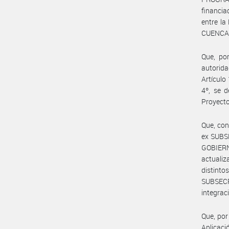
financia
entre l
CUENCA 
Que, por
autorida
Artículo
4º, se 
Proyecto
Que, con
ex SUBS
GOBIER
actuali
distinto
SUBSEC
integrac
Que, por
Aplicaci