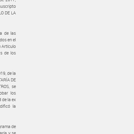
suscripto
LO DE LA
ia de las
dos en el
 Artículo
s de los
19, de la
TARÍA DE
ROS, se
obar los
 de la ex
ficó la
igrama de
aría y se