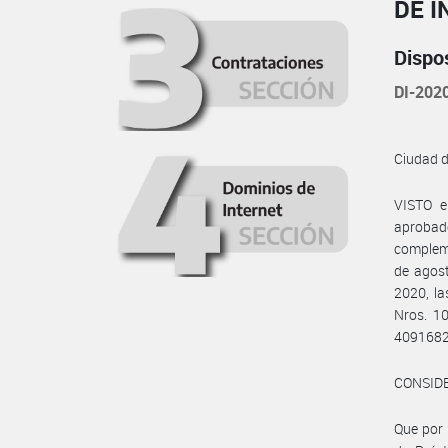
DE I
Dispo
DI-20
Ciudad 
VISTO e
aprobado
compleme
de agost
2020, l
Nros. 1
4091682
CONSID
Que por 