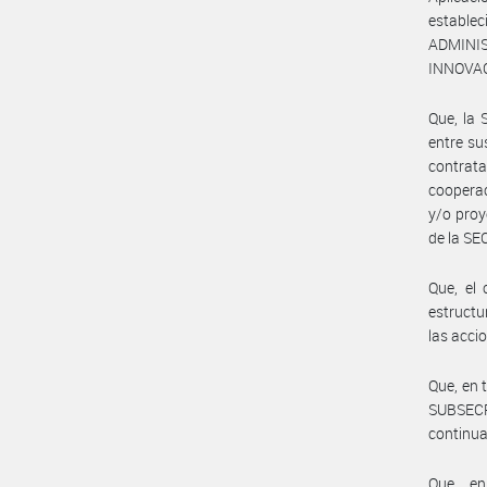
estable
ADMINI
INNOVAC
Que, la
entre su
contrata
cooperac
y/o proy
de la S
Que, el 
estructu
las acci
Que, en 
SUBSECR
continu
Que, e