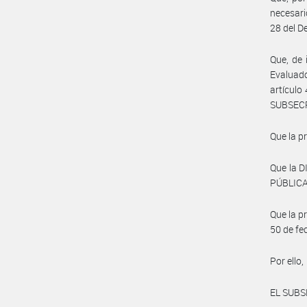
necesari
28 del D
Que, de 
Evaluad
artículo
SUBSEC
Que la p
Que la 
PÚBLICA,
Que la p
50 de fe
Por ello,
EL SUBS