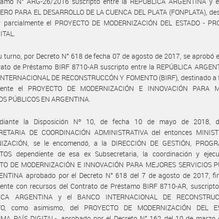
tamo N° ARG-26/2016 suscripto entre la REPÚBLICA ARGENTINA y 
ERO PARA EL DESARROLLO DE LA CUENCA DEL PLATA (FONPLATA), des
ar parcialmente el PROYECTO DE MODERNIZACIÓN DEL ESTADO - 
ITAL.
u turno, por Decreto N° 618 de fecha 07 de agosto de 2017, se aprobó 
rato de Préstamo BIRF 8710-AR suscripto entre la REPÚBLICA ARGENT
NTERNACIONAL DE RECONSTRUCCÓN Y FOMENTO (BIRF), destinado a f
lmente el PROYECTO DE MODERNIZACIÓN E INNOVACIÓN PARA 
OS PÚBLICOS EN ARGENTINA.
diante la Disposición Nº 10, de fecha 10 de mayo de 2018, d
RETARIA DE COORDINACIÓN ADMINISTRATIVA del entonces MINIST
IZACIÓN, se le encomendó, a la DIRECCIÓN DE GESTIÓN, PROG
OS dependiente de esa ex Subsecretaria, la coordinación y ejecu
TO DE MODERNIZACIÓN E INNOVACIÓN PARA MEJORES SERVICIOS P
NTINA aprobado por el Decreto N° 618 del 7 de agosto de 2017, fi
ente con recursos del Contrato de Préstamo BIRF 8710-AR, suscripto 
ICA ARGENTINA y el BANCO INTERNACIONAL DE RECONSTRU
O, como asimismo, del PROYECTO DE MODERNIZACIÓN DEL E
A PAÍS DIGITAL-, aprobado por el Decreto N° 162 del 10 de marzo 