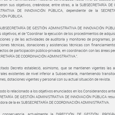
cieron sus objetivos, creándose, entre otras, a la SUBSECRETARÍA DE
STRATIVA DE INNOVACIÓN PÚBLICA, dependiente de la SECRET
IÓN PÚBLICA.
 SUBSECRETARÍA DE GESTIÓN ADMINISTRATIVA DE INNOVACIÓN PÚBLI
s objetivos, el de “Coordinar la ejecución de los procedimientos de adquis
ciones y de las actividades de auditoría y monitoreo de programas, p
iones técnicas, donaciones y asistencias técnicas con financiamient
ectos de participación público-privada, en coordinación con las áreas pe
ECRETARÍA DE COORDINACIÓN ADMINISTRATIVA.”.
citado Decreto estableció, asimismo, que se mantienen vigentes las 
rales existentes de nivel inferior a Subsecretaría, manteniendo transit
ones, dotaciones vigentes y personal con su actual situación de revista.
todo lo relacionado a los objetivos enunciados en los Considerandos anter
ETARÍA DE GESTIÓN ADMINISTRATIVA DE INNOVACIÓN PÚBLICA result
adora de la ex SUBSECRETARÍA DE COORDINACIÓN ADMINISTRATIVA.
n consecuencia, actualmente la DIRECCIÓN DE GESTIÓN, PROG