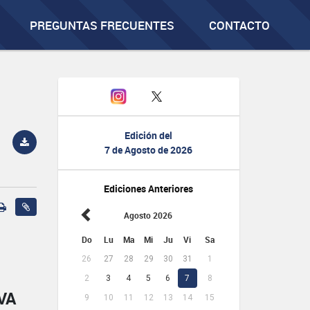
PREGUNTAS FRECUENTES
CONTACTO
Edición del
7 de Agosto de 2026
Ediciones Anteriores
Agosto 2026
Do
Lu
Ma
Mi
Ju
Vi
Sa
26
27
28
29
30
31
1
2
3
4
5
6
7
8
VA
9
10
11
12
13
14
15