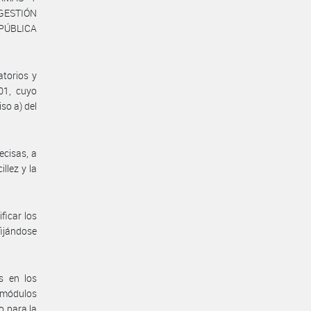
GESTIÓN
 PÚBLICA
torios y
01, cuyo
so a) del
ecisas, a
illez y la
ficar los
fijándose
s en los
 módulos
o para la