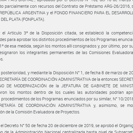
do parcialmente con recursos del Contrato de Préstamo ARG-26/2016, 
a REPÚBLICA ARGENTINA y el FONDO FINANCIERO PARA EL DESARROL
DEL PLATA (FONPLATA).
 el Artículo 3º de la Disposición citada, se estableció la competenc
des para aprobar los distintos procedimientos de los Programas enuncia
 1º de esa medida, según los montos allí consignados y, por último, por su
designaron los integrantes permanentes de las Comisiones Evaluadora
s.
 posterioridad, y mediante la Disposición N° 1, de fecha 8 de marzo de 20
ECRETARÍA DE COORDINACIÓN ADMINISTRATIVA de la entonces SECRE
NO DE MODERNIZACIÓN de la JEFATURA DE GABINETE DE MINIST
zaron los montos dentro de los cuales las autoridades podrían apr
s procedimientos de los Programas enunciados por su similar, N° 10/2018
RETARÍA DE COORDINACIÓN ADMINISTRATIVA y, asimismo, se modi
ión de la Comisión Evaluadora de Proyectos.
 el Decreto N° 50 de fecha 20 de diciembre de 2019, se aprobó el Organ
ón de la Administración Nacional centralizada hasta nivel de Subsecret