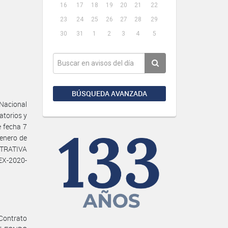
16
17
18
19
20
21
22
23
24
25
26
27
28
29
30
31
1
2
3
4
5
BÚSQUEDA AVANZADA
Nacional
atorios y
e fecha 7
enero de
STRATIVA
EX-2020-
 Contrato