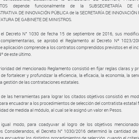
TOS depende funcionalmente de la SUBSECRETARÍA DE 
TRATIVA DE INNOVACIÓN PÚBLICA de la SECRETARÍA DE INNOVACIÓN
EFATURA DE GABINETE DE MINISTROS.
 el Decreto N° 1030 de fecha 15 de septiembre de 2016, sus modifica
complementarias, se aprobó el Reglamento al Decreto Nº 1023/20
e aplicación comprende a los contratos comprendidos previstos en el inci
4º de este último.
rioridad del mencionado Reglamento consistió en fijar reglas claras y pr
 de fortalecer y profundizar la eficiencia, la eficacia, la economía, la senc
 la gestión de las contrataciones estatales.
de las herramientas para lograr los citados objetivos consistió en modi
ara encuadrar a los procedimientos de selección del contratista estatal 
dad de medida al módulo, al cual se le asignó un valor en Pesos.
 igual modo, para coadyuvar al logro de los objetivos mencionado
res Considerandos, el Decreto N° 1030/2016 determinó la cantidad de
ara encuadrar los distintos procedimientos de selección, cuando el criteri