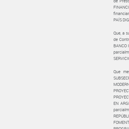
de Prés
FINANCI
financi
PAÍS DIG
Que, a s
de Cont
BANCO I
parcia
SERVICI
Que me
SUBSEC
MODERN
PROYECT
PROYEC
EN ARGE
parcialm
REPÚBL
FOMENT
PROGRAM