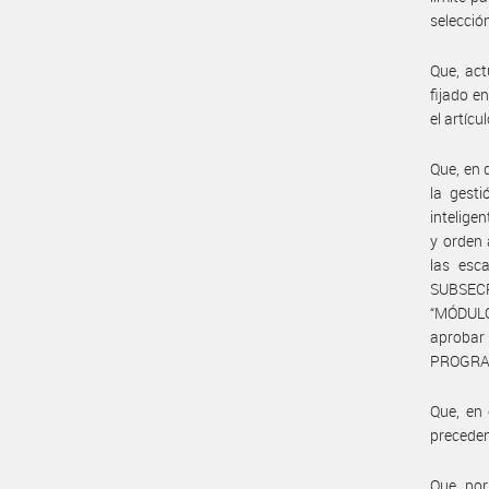
selecció
Que, act
fijado e
el artíc
Que, en 
la gest
intelige
y orden 
las esc
SUBSECR
“MÓDULO
aprobar
PROGRAM
Que, en 
precede
Que, por