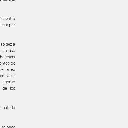
encuentra
uesto por
rapidez a
a un uso
oherencia
montos de
de la ex
en valor
s podrán
n de los
ón citada
, se hace