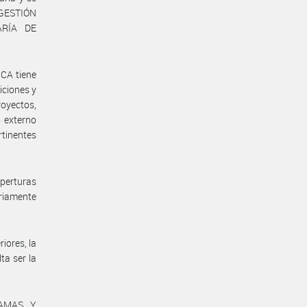
 GESTIÓN
ARÍA DE
CA tiene
iciones y
royectos,
o externo
rtinentes
aperturas
oriamente
iores, la
a ser la
RAMAS Y