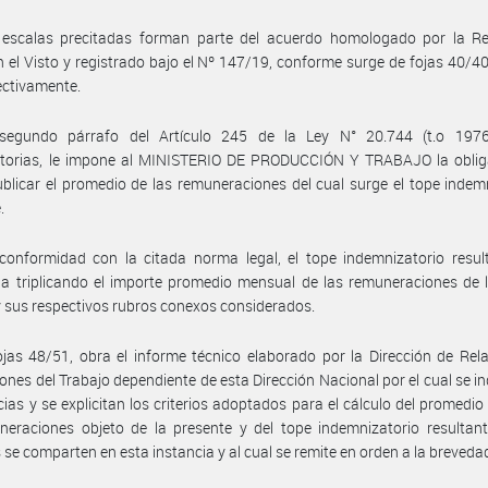
 escalas precitadas forman parte del acuerdo homologado por la Re
n el Visto y registrado bajo el Nº 147/19, conforme surge de fojas 40/40
ectivamente.
segundo párrafo del Artículo 245 de la Ley N° 20.744 (t.o 197
atorias, le impone al MINISTERIO DE PRODUCCIÓN Y TRABAJO la oblig
publicar el promedio de las remuneraciones del cual surge el tope indem
.
onformidad con la citada norma legal, el tope indemnizatorio result
a triplicando el importe promedio mensual de las remuneraciones de 
 y sus respectivos rubros conexos considerados.
jas 48/51, obra el informe técnico elaborado por la Dirección de Rel
ones del Trabajo dependiente de esta Dirección Nacional por el cual se in
ias y se explicitan los criterios adoptados para el cálculo del promedi
eraciones objeto de la presente y del tope indemnizatorio resultant
 se comparten en esta instancia y al cual se remite en orden a la breveda