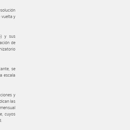
solución
 vuelta y
6) y sus
ación de
nizatorio
ante, se
la escala
aciones y
dican las
o mensual
e, cuyos
d.