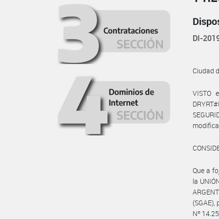
Dispo
DI-20
Ciudad 
VISTO e
DRYRT#
SEGURID
modific
CONSID
Que a fo
la UNIÓ
ARGENTI
(SGAE), 
Nº 14.250