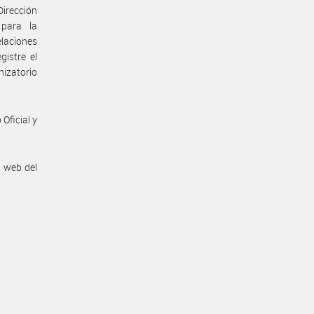
Dirección
 para la
elaciones
istre el
nizatorio
Oficial y
n web del