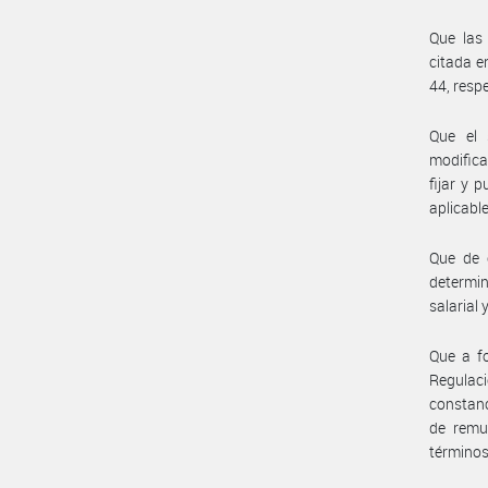
Que las
citada e
44, resp
Que el 
modific
fijar y 
aplicable
Que de c
determin
salarial
Que a fo
Regulaci
constanc
de remun
términos