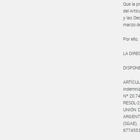
Que la p
del Artí
y las De
marzo d
Por ello,
LA DIRE
DISPONE
ARTÍCULO
indemniz
Nº 20.74
RESOL-2
UNIÓN 
ARGENTI
(SGAE),
6774553