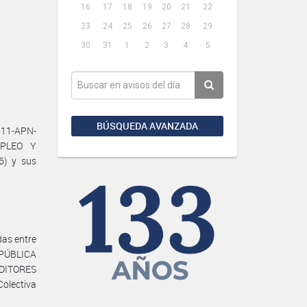
16
17
18
19
20
21
22
23
24
25
26
27
28
29
30
31
1
2
3
4
5
BÚSQUEDA AVANZADA
611-APN-
MPLEO Y
6) y sus
das entre
EPÚBLICA
EDITORES
Colectiva