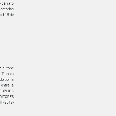
o párrafo
icatorias
del 15 de
e el tope
e Trabajo
do por la
entre la
PÚBLICA
EDITORES
IF-2019-