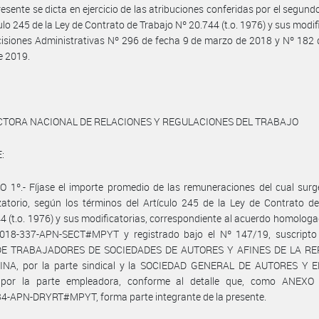
resente se dicta en ejercicio de las atribuciones conferidas por el segund
culo 245 de la Ley de Contrato de Trabajo Nº 20.744 (t.o. 1976) y sus modif
cisiones Administrativas Nº 296 de fecha 9 de marzo de 2018 y Nº 182 
e 2019.
CTORA NACIONAL DE RELACIONES Y REGULACIONES DEL TRABAJO
:
 1º.- Fíjase el importe promedio de las remuneraciones del cual surg
atorio, según los términos del Artículo 245 de la Ley de Contrato d
4 (t.o. 1976) y sus modificatorias, correspondiente al acuerdo homologa
018-337-APN-SECT#MPYT y registrado bajo el Nº 147/19, suscripto 
DE TRABAJADORES DE SOCIEDADES DE AUTORES Y AFINES DE LA RE
NA, por la parte sindical y la SOCIEDAD GENERAL DE AUTORES Y 
 por la parte empleadora, conforme al detalle que, como ANEXO 
4-APN-DRYRT#MPYT, forma parte integrante de la presente.