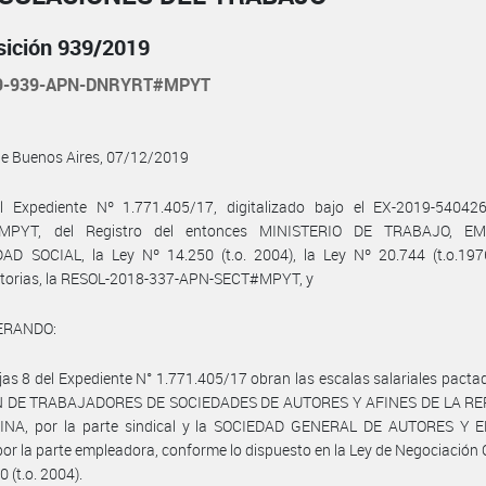
sición 939/2019
19-939-APN-DNRYRT#MPYT
de Buenos Aires, 07/12/2019
l Expediente Nº 1.771.405/17, digitalizado bajo el EX-2019-54042
MPYT, del Registro del entonces MINISTERIO DE TRABAJO, E
AD SOCIAL, la Ley Nº 14.250 (t.o. 2004), la Ley Nº 20.744 (t.o.197
atorias, la RESOL-2018-337-APN-SECT#MPYT, y
ERANDO:
jas 8 del Expediente N° 1.771.405/17 obran las escalas salariales pacta
N DE TRABAJADORES DE SOCIEDADES DE AUTORES Y AFINES DE LA R
NA, por la parte sindical y la SOCIEDAD GENERAL DE AUTORES Y 
por la parte empleadora, conforme lo dispuesto en la Ley de Negociación 
 (t.o. 2004).