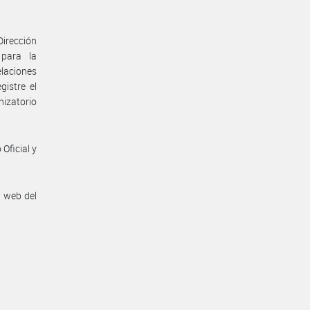
Dirección
 para la
elaciones
istre el
nizatorio
Oficial y
n web del