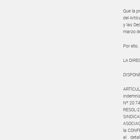
Que la p
del Artí
y las De
marzo d
Por ello,
LA DIRE
DISPONE
ARTÍCULO
indemniz
Nº 20.74
RESOL-2
SINDICA
ASOCIAC
la CONF
al det