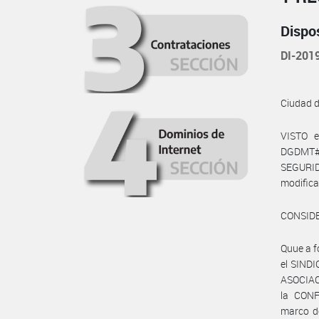
Dispo
DI-20
Ciudad 
VISTO e
DGDMT#
SEGURID
modific
CONSID
Quue a f
el SIND
ASOCIAC
la CONF
marco de