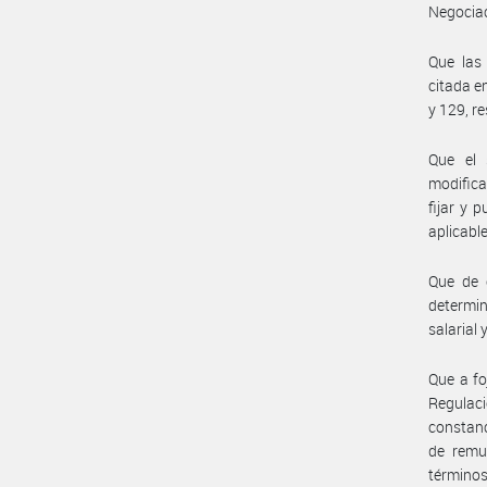
Negociac
Que las
citada e
y 129, r
Que el 
modific
fijar y 
aplicable
Que de c
determin
salarial
Que a fo
Regulaci
constanc
de remun
términos