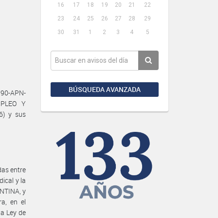
16
17
18
19
20
21
22
23
24
25
26
27
28
29
30
31
1
2
3
4
5
BÚSQUEDA AVANZADA
790-APN-
MPLEO Y
6) y sus
das entre
cal y la
NTINA, y
a, en el
la Ley de